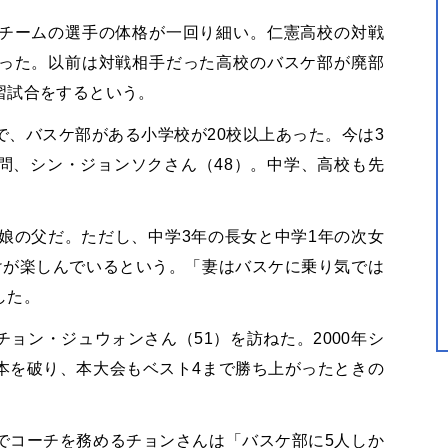
チームの選手の体格が一回り細い。仁憲高校の対戦
った。以前は対戦相手だった高校のバスケ部が廃部
習試合をするという。
、バスケ部がある小学校が20校以上あった。今は3
問、シン・ジョンソクさん（48）。中学、高校も先
娘の父だ。ただし、中学3年の長女と中学1年の次女
けが楽しんでいるという。「妻はバスケに乗り気では
した。
ョン・ジュウォンさん（51）を訪ねた。2000年シ
本を破り、本大会もベスト4まで勝ち上がったときの
でコーチを務めるチョンさんは「バスケ部に5人しか