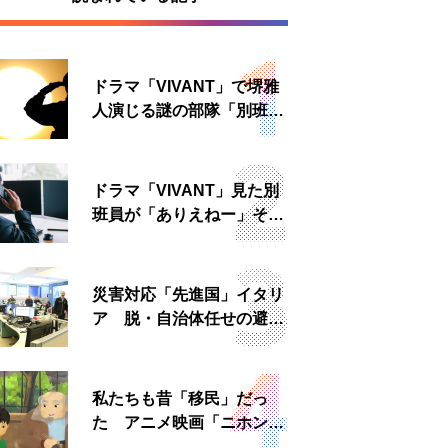
ドラマ「VIVANT」で堺雅
人演じる謎の部隊「別班」
は実在する？内情知る人物
に聞いた
ドラマ「VIVANT」見た別
班員が「ありえねー」その
理由とは 非公然組織ゆえ
の悲哀
災害対応「先進国」イタリ
ア 脱・自治体任せの避難
所運営、被災者への温かい
食事も
私たちも昔「移民」だっ
た アニメ映画「ニホンジ
ン」上映へ