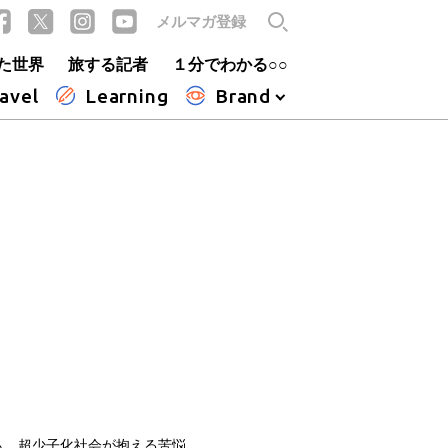
メルマガ登録
た世界
旅する記者
１分でわかる○○
avel
Learning
Brand
も 超少子化社会が抱える苦悩