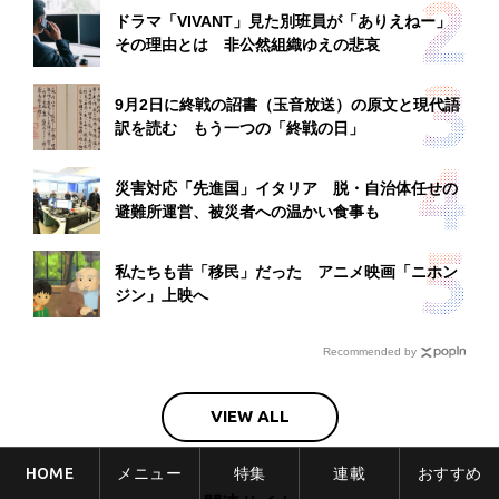
ドラマ「VIVANT」見た別班員が「ありえねー」
その理由とは 非公然組織ゆえの悲哀
9月2日に終戦の詔書（玉音放送）の原文と現代語
訳を読む もう一つの「終戦の日」
災害対応「先進国」イタリア 脱・自治体任せの
避難所運営、被災者への温かい食事も
私たちも昔「移民」だった アニメ映画「ニホン
ジン」上映へ
Recommended by
VIEW ALL
HOME
メニュー
特集
連載
おすすめ