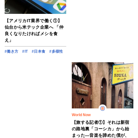
【アメリカIT業界で働く①】
仙台から米テック企業へ 「仲
良くなりたければメシを食
え」
#働き方
#IT
#日本食
#多様性
World Now
【旅する記者①】それは新宿
の路地裏「コーシカ」から始
まった―音楽を諦めた僕が、