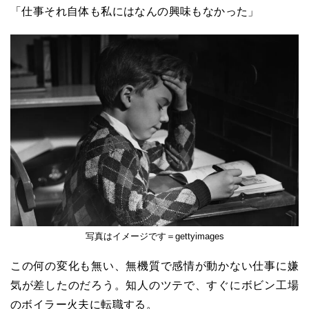
「仕事それ自体も私にはなんの興味もなかった」
写真はイメージです＝gettyimages
この何の変化も無い、無機質で感情が動かない仕事に嫌
気が差したのだろう。知人のツテで、すぐにボビン工場
のボイラー火夫に転職する。