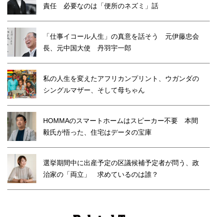
責任 必要なのは「便所のネズミ」話
「仕事イコール人生」の真意を話そう 元伊藤忠会
長、元中国大使 丹羽宇一郎
私の人生を変えたアフリカンプリント、ウガンダの
シングルマザー、そして母ちゃん
HOMMAのスマートホームはスピーカー不要 本間
毅氏が悟った、住宅はデータの宝庫
選挙期間中に出産予定の区議候補予定者が問う、政
治家の「両立」 求めているのは誰？