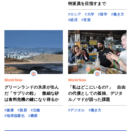
特派員を目指すまで
#ロシア
#大学
#留学
#働き方
#経済
#音楽
World Now
World Now
グリーンランドの氷床が生ん
「私はどこにいるの?」 自由
だ「サプリの粒」 微細な砂
の代償としての孤独、デジタ
は食料危機の鍵になり得るか
ルノマドが語った課題
#健康
#貿易
#北極
#デジタル
#働き方
#地球温暖化
#農業