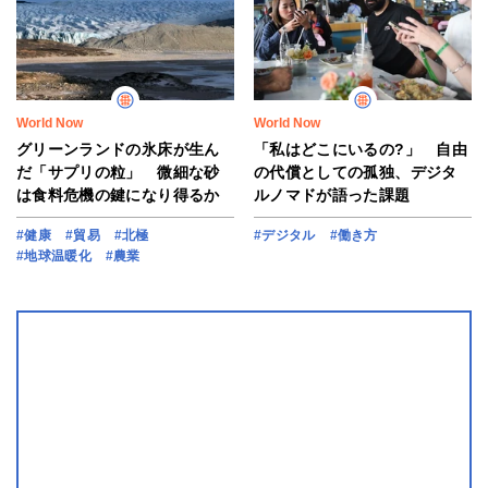
World Now
World Now
グリーンランドの氷床が生ん
「私はどこにいるの?」 自由
だ「サプリの粒」 微細な砂
の代償としての孤独、デジタ
は食料危機の鍵になり得るか
ルノマドが語った課題
#健康
#貿易
#北極
#デジタル
#働き方
#地球温暖化
#農業