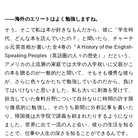
――海外のエリートはよく勉強しますね。
そう。そこで私は本が好きなもんだから、彼に「学生時
代、どんな本を読んでいたの？」と聞いたら、チャーチ
ル元英首相が書いた全
4
巻の『
A History of the English-
Speaking Peoples
（英語圏の人々の歴史）』だという。
アメリカの上流層の家庭では大学の入学祝いに父親がこ
の本を贈るのが一般的だと聞いて、そもそも優秀な彼ら
が、さらに色々なかたちで勉強しているのだから、負け
てはいけないと思いました。私も大いに刺激を受けて、
担当していた食料分野について自分なりに時間の許す限
り徹底的に勉強し、そのうち新聞に分析記事を書いた
り、帰国後は大学院で講義を頼まれたりするようになり
ました。世界に出て一流の人と会い、彼らの生活を知る
ことで、仕事や人生の深さを知ることができるんです。