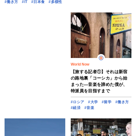
#働き方
#IT
#日本食
#多様性
World Now
【旅する記者①】それは新宿
の路地裏「コーシカ」から始
まった―音楽を諦めた僕が、
特派員を目指すまで
#ロシア
#大学
#留学
#働き方
#経済
#音楽