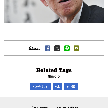
関連タグ
#はたらく
#本
#中国