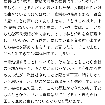
社員には「我々、伊藤忠商事の社員はうそをつかない。
美しく、生きるんだ」と言いましたが、人間は理性だけ
で生きているわけではない。虚栄心や保身もある。都合
の悪いことは言いたくありません。「もうこれ以上、不
良債権はないか」と聞く度に、「いや、実は……」とあ
らたな不良債権が出てきた。そこで私も給料を全額返上
し、「いいか、これ以降、隠している不良債権が出てき
たら会社を辞めてもらうぞ」と言ったら、そこでまた、
どっと出てきて
4000
億円です。（笑い）。
一括処理することについては、そんなことをしたら会社
の信頼が揺らぐ、もたないんじゃないか、と心配する声
もあったが、私は起きたことは隠さず正直に話すしかな
いと思いました。結果的には市場からも信頼していただ
き、会社も立ち直った。こんな行動ができたのも、子ど
ものときから、『お天道様は見てござる』と教えられ、
正しく進めと言われていたからだと思います。