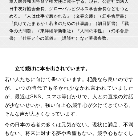
華人民共和国特命全権大使に就任する。現在、公益社団法人
日中友好協会会長、グローバルビジネス学会会長などをつと
める。『人は仕事で磨かれる』（文春文庫）（幻冬舎新書）
『負けてたまるか！若者のための仕事論』（朝日新書）『戦
争の大問題』（東洋経済新報社）『人間の本性』（幻冬舎新
書）『仕事と心の流儀』（講談社）など著書多数。
――立て続けに本を出されています。
若い人たちに向けて書いています。杞憂なら良いのです
が、いつの時代でも多かれ少なかれ言われていました
が、最近は
SNS、
スマホ等ばかりで、人との直接の対話
が少ないせいか、強い向上心
,
競争心が欠けてきている、
そんな声が大きくなっています。
今の日本の若者の多くは元気がない。現状に満足、不満
もない、将来に対する夢や希望もない。競争心もなくし