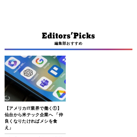
編集部おすすめ
【アメリカIT業界で働く①】
仙台から米テック企業へ 「仲
良くなりたければメシを食
え」