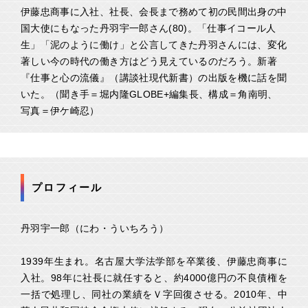
伊藤忠商事に入社、社長、会長まで務めて初の民間出身の中
国大使にもなった丹羽宇一郎さん(80)。「仕事イコール人
生」「泥のように働け」と公言してきた丹羽さんには、変化
著しい今の時代の働き方はどう見えているのだろう。新著
『仕事と心の流儀』（講談社現代新書）の出版を機に話を聞
いた。（聞き手＝堀内隆GLOBE+編集長、構成＝角南明、
写真＝伊ケ崎忍）
プロフィール
丹羽宇一郎（にわ・ういちろう）
1939年生まれ。名古屋大学法学部を卒業後、伊藤忠商事に
入社。98年に社長に就任すると、約4000億円の不良債権を
一括で処理し、同社の業績をＶ字回復させる。2010年、中