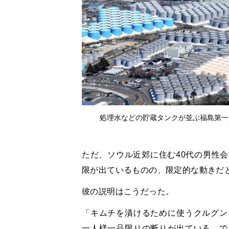
処理水などの貯蔵タンクが並ぶ福島第一原
ただ、ソウル近郊に住む
40
代の男性会
限が出ているものの、限定的な動きだ
彼の説明はこうだった。
「キムチを漬けるために使うクルグン
一人様一品限りの断りが出ている。で