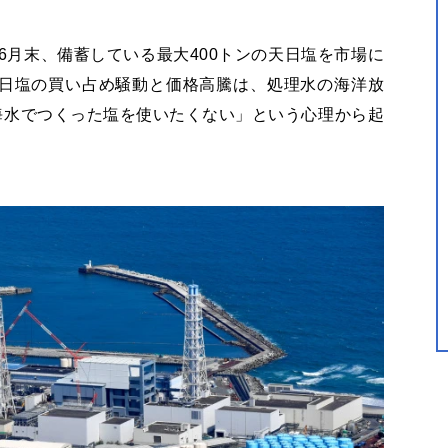
6
月末、備蓄している最大
400
トンの天日塩を市場に
日塩の買い占め騒動と価格高騰は、処理水の海洋放
海水でつくった塩を使いたくない」という心理から起