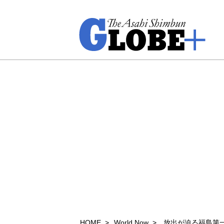
HOME
World Now
放出が迫る福島第