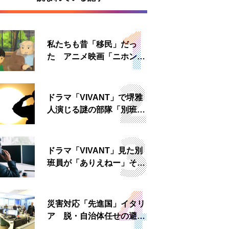
私たちも昔「移民」だっ
た アニメ映画「ニホンジ
ン」上映へ
ドラマ「VIVANT」で堺雅
人演じる謎の部隊「別班」
は実在する？内情知る人物
に聞いた
ドラマ「VIVANT」見た別
班員が「ありえねー」その
理由とは 非公然組織ゆえ
の悲哀
災害対応「先進国」イタリ
ア 脱・自治体任せの避難
所運営、被災者への温かい