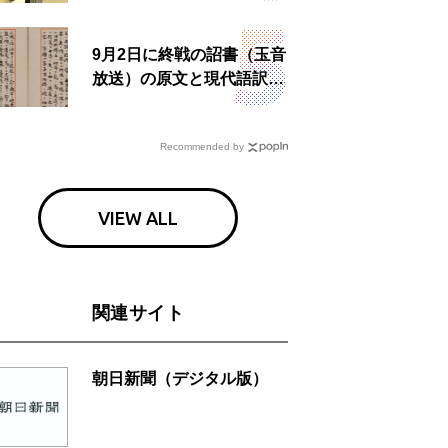
食事も
9月2日に終戦の詔書（玉音
放送）の原文と現代語訳を
読む もう一つの「終戦の
日」
Recommended by
VIEW ALL
関連サイト
朝日新聞（デジタル版）