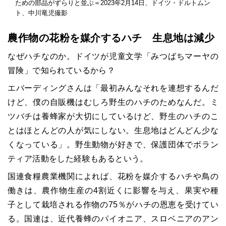
ための部品がずらりと並ぶ＝2023年2月14日、ドイツ・ドルトムン
ト、中川竜児撮影
農作物の花粉を媒介するハチ 生息地は減少
なぜハチなのか。ドイツが児童文学「みつばちマーヤの
冒険」で知られているから？
エバーディングさんは「最初みんなそれを連想するんだ
けど、僕の自販機はむしろ野生のハチのためなんだ。ミ
ツバチは養蜂家が大切にしているけど、野生のハチのこ
とはほとんどの人が気にしない。生息地はどんどん少な
くなっている」。野生動物が好きで、保護団体でボラン
ティア活動をした経験もあるという。
国連食糧農業機関によれば、花粉を媒介するハチや鳥の
働きは、農作物生産の4割近くに影響を与え、果実や種
子として栽培される作物の75％がハチの恩恵を受けてい
る。国連は、近代養蜂のパイオニア、スロベニアのアン