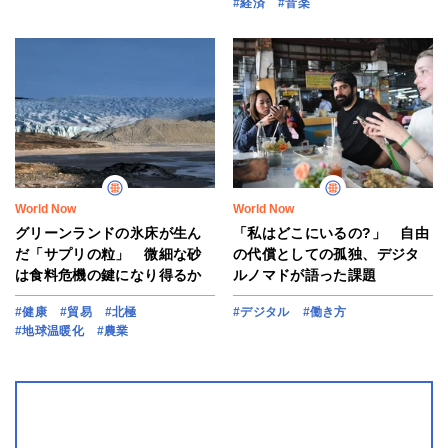
#経済
#音楽
World Now
World Now
グリーンランドの氷床が生ん
「私はどこにいるの?」 自由
だ「サプリの粒」 微細な砂
の代償としての孤独、デジタ
は食料危機の鍵になり得るか
ルノマドが語った課題
#健康
#貿易
#北極
#デジタル
#働き方
#地球温暖化
#農業