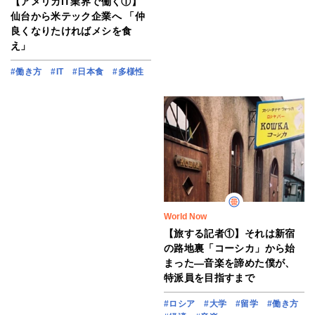
【アメリカIT業界で働く①】
仙台から米テック企業へ 「仲
良くなりたければメシを食
え」
#働き方
#IT
#日本食
#多様性
World Now
【旅する記者①】それは新宿
の路地裏「コーシカ」から始
まった―音楽を諦めた僕が、
特派員を目指すまで
#ロシア
#大学
#留学
#働き方