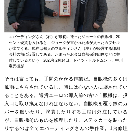
エバーディングさん（右）が最初に造ったジョークの自販機。20
セント硬貨を入れると、ジョークが書かれた紙が入ったカプセル
が出てくる。現在は知人のマルティンさん（左）が経営する印刷
会社の前に設置してある。たまったお金は自然保護団体などに寄
付しているという＝2023年2月14日、ドイツ・ドルトムント、中川
竜児撮影
そうは言っても、手間のかかる作業だ。自販機の多くは
風雨にさらされているし、時には心ない人に壊されてい
ることもある。通貨ユーロの導入前の古い自販機は、投
入口も取り換えなければならない。自販機を覆う鉄のカ
バーを磨いたり、塗装したりする工程は外注している
が、自販機そのものを修理したり、ステッカーを貼った
りするのは全てエバーディングさんの手作業。1台修理