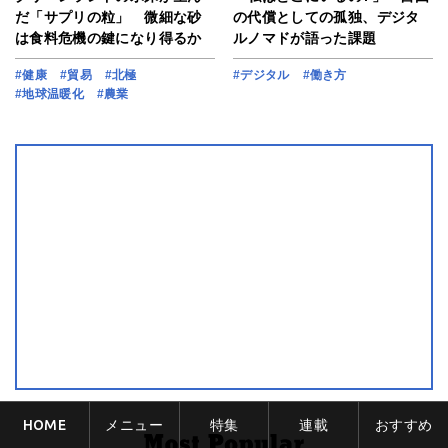
だ「サプリの粒」 微細な砂
の代償としての孤独、デジタ
は食料危機の鍵になり得るか
ルノマドが語った課題
#健康
#貿易
#北極
#デジタル
#働き方
#地球温暖化
#農業
HOME
メニュー
特集
連載
おすすめ