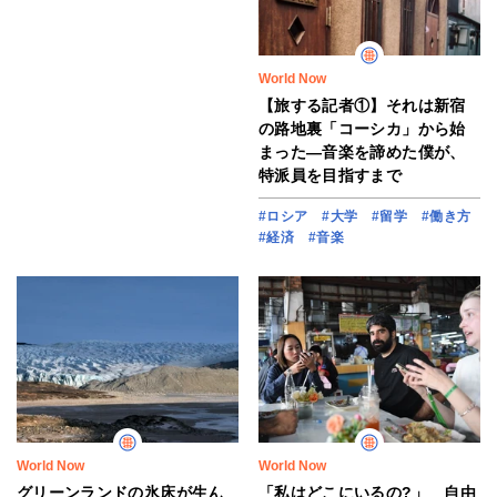
World Now
【旅する記者①】それは新宿
の路地裏「コーシカ」から始
まった―音楽を諦めた僕が、
特派員を目指すまで
#ロシア
#大学
#留学
#働き方
#経済
#音楽
World Now
World Now
グリーンランドの氷床が生ん
「私はどこにいるの?」 自由