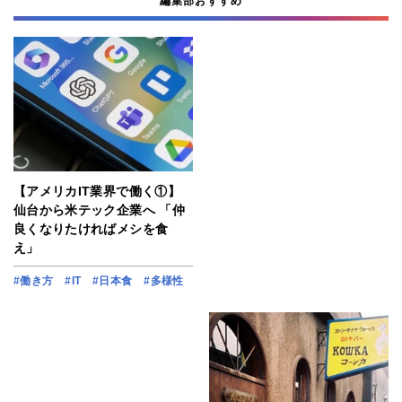
編集部おすすめ
【アメリカIT業界で働く①】
仙台から米テック企業へ 「仲
良くなりたければメシを食
え」
#働き方
#IT
#日本食
#多様性