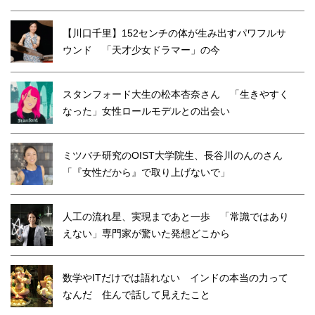
【川口千里】152センチの体が生み出すパワフルサ
ウンド 「天才少女ドラマー」の今
スタンフォード大生の松本杏奈さん 「生きやすく
なった」女性ロールモデルとの出会い
ミツバチ研究のOIST大学院生、長谷川のんのさん
「『女性だから』で取り上げないで」
人工の流れ星、実現まであと一歩 「常識ではあり
えない」専門家が驚いた発想どこから
数学やITだけでは語れない インドの本当の力って
なんだ 住んで話して見えたこと