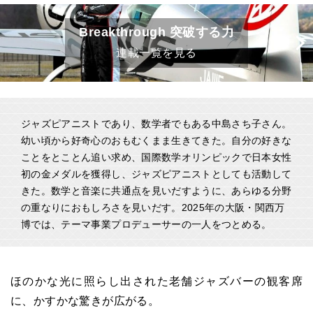
Breakthrough 突破する力
連載一覧を見る
ジャズピアニストであり、数学者でもある中島さち子さん。
幼い頃から好奇心のおもむくまま生きてきた。自分の好きな
ことをとことん追い求め、国際数学オリンピックで日本女性
初の金メダルを獲得し、ジャズピアニストとしても活動して
きた。数学と音楽に共通点を見いだすように、あらゆる分野
の重なりにおもしろさを見いだす。2025年の大阪・関西万
博では、テーマ事業プロデューサーの一人をつとめる。
ほのかな光に照らし出された老舗ジャズバーの観客席
に、かすかな驚きが広がる。