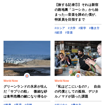
【旅する記者①】それは新宿
の路地裏「コーシカ」から始
まった―音楽を諦めた僕が、
特派員を目指すまで
#ロシア
#大学
#留学
#働き方
#経済
#音楽
World Now
World Now
グリーンランドの氷床が生ん
「私はどこにいるの?」 自由
だ「サプリの粒」 微細な砂
の代償としての孤独、デジタ
は食料危機の鍵になり得るか
ルノマドが語った課題
#健康
#貿易
#北極
#デジタル
#働き方