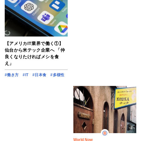
【アメリカIT業界で働く①】
仙台から米テック企業へ 「仲
良くなりたければメシを食
え」
#働き方
#IT
#日本食
#多様性
World Now