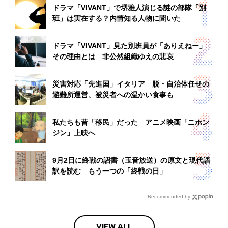
ドラマ「VIVANT」で堺雅人演じる謎の部隊「別
班」は実在する？内情知る人物に聞いた
ドラマ「VIVANT」見た別班員が「ありえねー」
その理由とは 非公然組織ゆえの悲哀
災害対応「先進国」イタリア 脱・自治体任せの
避難所運営、被災者への温かい食事も
私たちも昔「移民」だった アニメ映画「ニホン
ジン」上映へ
9月2日に終戦の詔書（玉音放送）の原文と現代語
訳を読む もう一つの「終戦の日」
Recommended by
VIEW ALL