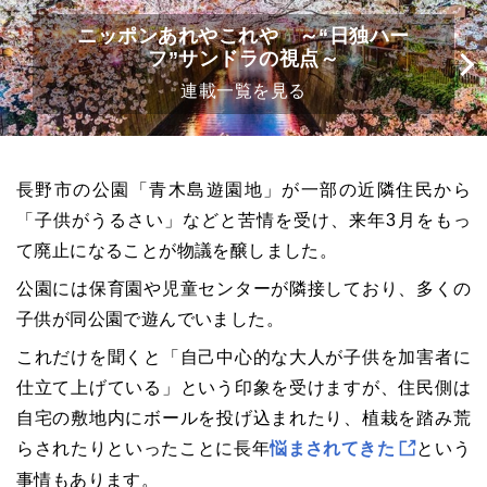
ニッポンあれやこれや ～“日独ハー
フ”サンドラの視点～
連載一覧を見る
長野市の公園「青木島遊園地」が一部の近隣住民から
「子供がうるさい」などと苦情を受け、来年3月をもっ
て廃止になることが物議を醸しました。
公園には保育園や児童センターが隣接しており、多くの
子供が同公園で遊んでいました。
これだけを聞くと「自己中心的な大人が子供を加害者に
仕立て上げている」という印象を受けますが、住民側は
自宅の敷地内にボールを投げ込まれたり、植栽を踏み荒
らされたりといったことに長年
悩まされてきた
という
事情もあります。