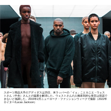
スポーツ用品大手のアディダスは25日、米ラッパーの「イェ」ことカニエ・ウェス
トさん（中央）さんとの協業を解消した。ウェストさんの人種差別的な発言は容認で
きないと強調した。2015年2月ニューヨーク・ファッションウィークで撮影（2022年
ロイター/Lucas Jackson）