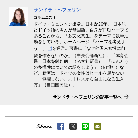
サンドラ・ヘフェリン
コラムニスト
ドイツ・ミュンヘン出身。日本歴26年。 日本語
とドイツ語の両方が母国語。自身が日独ハーフで
あることから、「多文化共生」をテーマに執筆活
動をしている。ホームページ
「ハーフを考えよ
う！」
を運営。著書に「なぜ外国人女性は前
髪を作らないのか」（中央公論新社）、「体育会
系 日本を蝕む病」（光文社新書）、「ほんとう
の多様性についての話をしよう」（旬報社）な
ど。新著は「ドイツの女性はヒールを履かない
――無理しない、ストレスから自由になる生き
方」（自由国民社）。
サンドラ・ヘフェリンの記事一覧へ