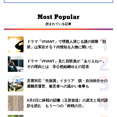
読まれている記事
ドラマ「VIVANT」で堺雅人演じる謎の部隊「別
班」は実在する？内情知る人物に聞いた
ドラマ「VIVANT」見た別班員が「ありえねー」
その理由とは 非公然組織ゆえの悲哀
災害対応「先進国」イタリア 脱・自治体任せの
避難所運営、被災者への温かい食事も
9月2日に終戦の詔書（玉音放送）の原文と現代語
訳を読む もう一つの「終戦の日」