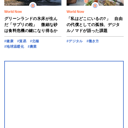
World Now
World Now
グリーンランドの氷床が生ん
「私はどこにいるの?」 自由
だ「サプリの粒」 微細な砂
の代償としての孤独、デジタ
は食料危機の鍵になり得るか
ルノマドが語った課題
#健康
#貿易
#北極
#デジタル
#働き方
#地球温暖化
#農業