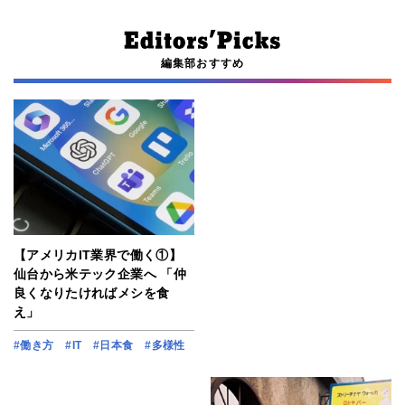
編集部おすすめ
【アメリカIT業界で働く①】
仙台から米テック企業へ 「仲
良くなりたければメシを食
え」
#働き方
#IT
#日本食
#多様性