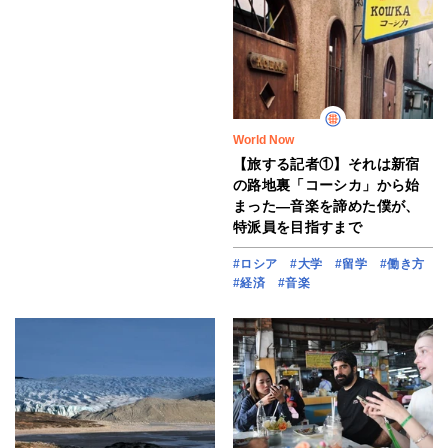
World Now
【旅する記者①】それは新宿
の路地裏「コーシカ」から始
まった―音楽を諦めた僕が、
特派員を目指すまで
#ロシア
#大学
#留学
#働き方
#経済
#音楽