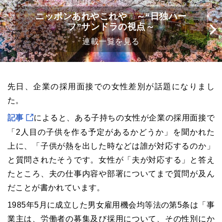
ニッポンあれやこれや ～“日独ハー
フ”サンドラの視点～
連載一覧を見る
先日、企業の採用面接での女性差別が話題になりまし
た。
記事
によると、ある子持ちの女性が企業の採用面接で
「
2
人目の子供を作る予定があるかどうか」を聞かれた
上に、「子供が熱を出した時などは誰が対応するのか」
と質問されたそうです。女性が「夫が対応する」と答え
たところ、夫の仕事内容や部署についてまで質問が及ん
だことが書かれています。
1985年
5
月に成立した男女雇用機会均等法の第
5
条は「事
業主は、労働者の募集及び採用について、その性別にか