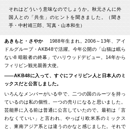
それはどういう意味なのでしょうか。秋元さんに外
国人との「共生」のヒントを聞きました。（聞き
手・中村靖三郎、写真・山本和生）
あきもと・さやか
1988年生まれ。2006～13年、アイ
ドルグループ・AKB48で活躍。今年公開の「山猫は眠ら
ない8 暗殺者の終幕」でハリウッドデビュー。14年から
フィリピン観光親善大使。
――AKB48に入って、すぐにフィリピン人と日本人のミ
ックスだと公言しました。
いろんなメンバーがいる中で、二つの国のルーツを持っ
ているのは私の個性。一つの売りになると思いました。
芸能界に入る前は普通に公言していたので。最初は「言
わなくていい」と言われ、やっぱり欧米系のミックス
と、東南アジア系とは違うのかなと感じました。それで