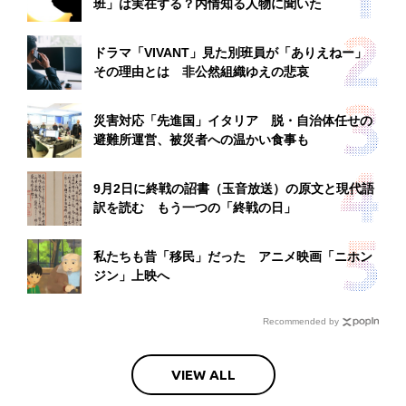
班」は実在する？内情知る人物に聞いた
ドラマ「VIVANT」見た別班員が「ありえねー」
その理由とは 非公然組織ゆえの悲哀
災害対応「先進国」イタリア 脱・自治体任せの
避難所運営、被災者への温かい食事も
9月2日に終戦の詔書（玉音放送）の原文と現代語
訳を読む もう一つの「終戦の日」
私たちも昔「移民」だった アニメ映画「ニホン
ジン」上映へ
Recommended by
VIEW ALL