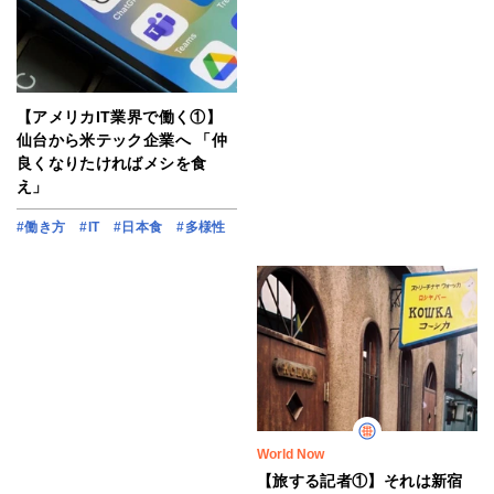
【アメリカIT業界で働く①】
仙台から米テック企業へ 「仲
良くなりたければメシを食
え」
#働き方
#IT
#日本食
#多様性
World Now
【旅する記者①】それは新宿