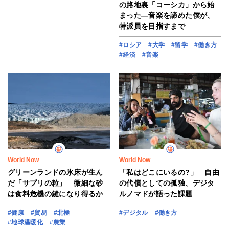
の路地裏「コーシカ」から始
まった―音楽を諦めた僕が、
特派員を目指すまで
#ロシア
#大学
#留学
#働き方
#経済
#音楽
World Now
World Now
グリーンランドの氷床が生ん
「私はどこにいるの?」 自由
だ「サプリの粒」 微細な砂
の代償としての孤独、デジタ
は食料危機の鍵になり得るか
ルノマドが語った課題
#健康
#貿易
#北極
#デジタル
#働き方
#地球温暖化
#農業