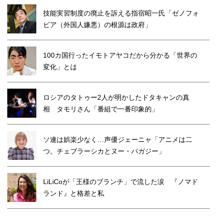
技能実習制度の廃止を訴える指宿昭一氏「ゼノフォ
ビア（外国人嫌悪）の根源は政府」
100カ国行ったイモトアヤコだから分かる「世界の
変化」とは
ロシアのタトゥー2人が明かしたドタキャンの真
相 タモリさん「番組で一番印象的」
ソ連は娯楽少なく…声優ジェーニャ「アニメは二
つ。チェブラーシカとヌー・パガジー」
LiLiCoが「王様のブランチ」で流した涙 『ノマド
ランド』と格差と私