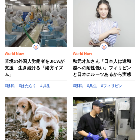
World Now
World Now
苦境の外国人労働者をJICAが
秋元才加さん「日本人は違和
支援 生き続ける「緒方イズ
感への耐性低い」フィリピン
ム」
と日本にルーツあるから実感
#移民
#はたらく
#共生
#移民
#共生
#フィリピン