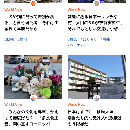
World Now
World Now
「犬や猫にだって差別があ
愛知にある日本一リッチな
る」と言う研究者 それは生
村 人口の6％が技能実習生、
き抜く本能だから
それでも乏しい交流はなぜ
#動物
#差別
#移民
#はたらく
#共生
#ベトナム
World Now
World Now
「みんなの文化を尊重」かえ
日本はすでに「移民大国」
って溝広げた？ 「多文化主
場当たり的な受け入れ政策は
義」問い直すヨーロッパ
もう限界だ