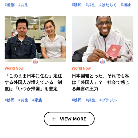
#差別
#共生
#移民
#共生
#はたらく
#福祉
World Now
World Now
「このまま日本に住む」定住
日本国籍とった、それでも私
する外国人が増えている 制
は「外国人」？ 社会で感じ
度は「いつか帰国」を想定
る無言の圧力
#移民
#共生
#家族
#移民
#共生
#ブラジル
VIEW MORE