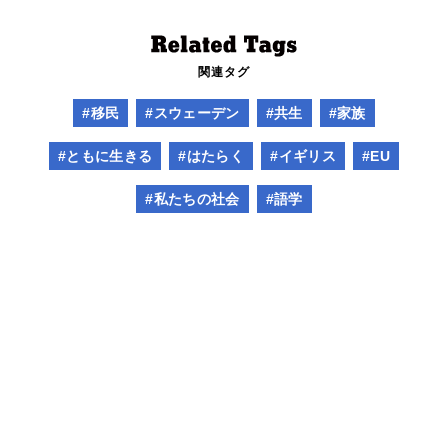
関連タグ
#移民
#スウェーデン
#共生
#家族
#ともに生きる
#はたらく
#イギリス
#EU
#私たちの社会
#語学