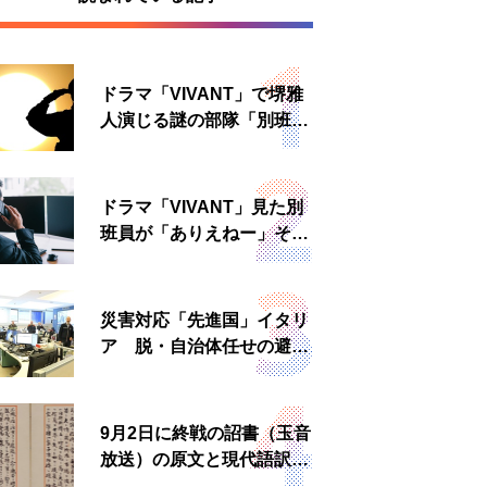
ドラマ「VIVANT」で堺雅
人演じる謎の部隊「別班」
は実在する？内情知る人物
に聞いた
ドラマ「VIVANT」見た別
班員が「ありえねー」その
理由とは 非公然組織ゆえ
の悲哀
災害対応「先進国」イタリ
ア 脱・自治体任せの避難
所運営、被災者への温かい
食事も
9月2日に終戦の詔書（玉音
放送）の原文と現代語訳を
読む もう一つの「終戦の