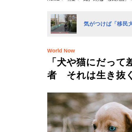
気がつけば「移民
World Now
「犬や猫にだって
者 それは生き抜