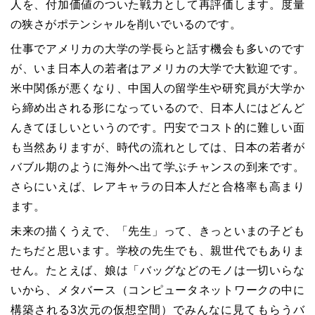
人を、付加価値のついた戦力として再評価します。度量
の狭さがポテンシャルを削いでいるのです。
仕事でアメリカの大学の学長らと話す機会も多いのです
が、いま日本人の若者はアメリカの大学で大歓迎です。
米中関係が悪くなり、中国人の留学生や研究員が大学か
ら締め出される形になっているので、日本人にはどんど
んきてほしいというのです。円安でコスト的に難しい面
も当然ありますが、時代の流れとしては、日本の若者が
バブル期のように海外へ出て学ぶチャンスの到来です。
さらにいえば、レアキャラの日本人だと合格率も高まり
ます。
未来の描くうえで、「先生」って、きっといまの子ども
たちだと思います。学校の先生でも、親世代でもありま
せん。たとえば、娘は「バッグなどのモノは一切いらな
いから、メタバース（コンピュータネットワークの中に
構築される3次元の仮想空間）でみんなに見てもらうバ