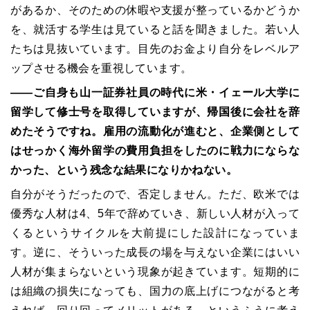
があるか、そのための休暇や支援が整っているかどうか
を、就活する学生は見ていると話を聞きました。若い人
たちは見抜いています。目先のお金より自分をレベルア
ップさせる機会を重視しています。
――ご自身も山一証券社員の時代に米・イェール大学に
留学して修士号を取得していますが、帰国後に会社を辞
めたそうですね。雇用の流動化が進むと、企業側として
はせっかく海外留学の費用負担をしたのに戦力にならな
かった、という残念な結果になりかねない。
自分がそうだったので、否定しません。ただ、欧米では
優秀な人材は4、5年で辞めていき、新しい人材が入って
くるというサイクルを大前提にした設計になっていま
す。逆に、そういった成長の場を与えない企業にはいい
人材が集まらないという現象が起きています。短期的に
は組織の損失になっても、国力の底上げにつながると考