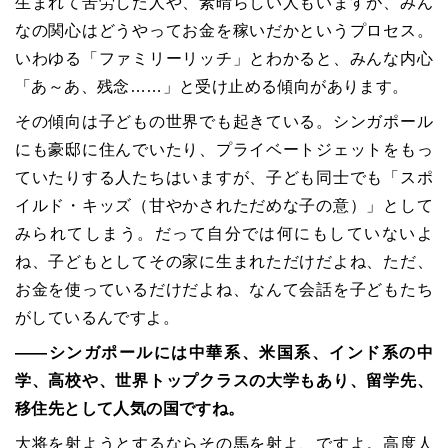
生まれて苦労した人や、素晴らしい人もいますが、みん
なの関心はどうやってお金を稼いだかというプロセス。
いわゆる「ファミリーリッチ」とわかると、みんな内心
「あ～あ、残念……」と受け止める傾向があります。
その傾向は子どもの世界でも起きている。シンガポール
にも豪邸に住んでいたり、プライベートジェットをもっ
ていたりする人たちはいますが、子ども同士でも「スポ
イルド・キッズ（甘やかされただめな子の意）」として
みられてしまう。だって自分では何にもしていないよ
ね、子どもとしてその家に生まれただけだよね、ただ、
お金を使っているだけだよね、なんて会話を子どもたち
がしているんですよ。
――シンガポールには中華系、米国系、インド系の中
学、高校や、世界トップクラスの大学もあり、留学先、
移住先として人気の国ですね。
大将を射ようとするならその馬を射よ、ですよ。高度人