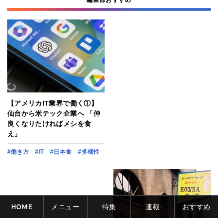
【アメリカIT業界で働く①】
仙台から米テック企業へ 「仲
良くなりたければメシを食
え」
#働き方
#IT
#日本食
#多様性
HOME
メニュー
特集
連載
おすすめ