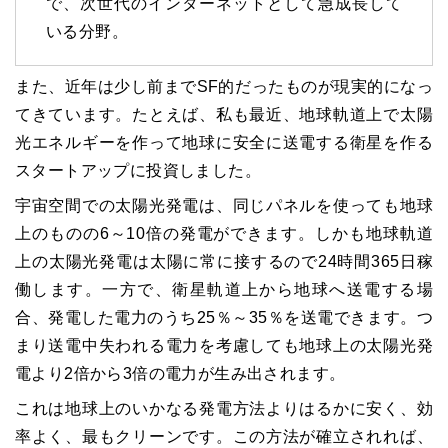
で、次世代のインターネットとして急成長して
いる分野。
また、近年は少し前までSF的だったものが現実的になっ
てきています。たとえば、私も最近、地球軌道上で太陽
光エネルギーを作って地球に安全に送電する衛星を作る
スタートアップに投資しました。
宇宙空間での太陽光発電は、同じパネルを使っても地球
上のものの6～10倍の発電ができます。しかも地球軌道
上の太陽光発電は太陽に常に接するので24時間365日稼
働します。一方で、衛星軌道上から地球へ送電する場
合、発電した電力のうち25％～35％を送電できます。つ
まり送電中失われる電力を考慮しても地球上の太陽光発
電より2倍から3倍の電力が生み出されます。
これは地球上のいかなる発電方法よりはるかに安く、効
率よく、最もクリーンです。この方法が確立されれば、