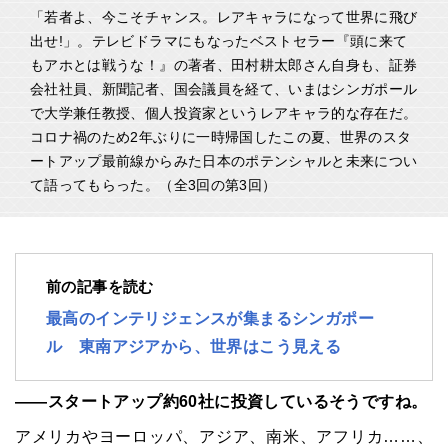
「若者よ、今こそチャンス。レアキャラになって世界に飛び
出せ!」。テレビドラマにもなったベストセラー『頭に来て
もアホとは戦うな！』の著者、田村耕太郎さん自身も、証券
会社社員、新聞記者、国会議員を経て、いまはシンガポール
で大学兼任教授、個人投資家というレアキャラ的な存在だ。
コロナ禍のため2年ぶりに一時帰国したこの夏、世界のスタ
ートアップ最前線からみた日本のポテンシャルと未来につい
て語ってもらった。（全3回の第3回）
前の記事を読む
最高のインテリジェンスが集まるシンガポー
ル 東南アジアから、世界はこう見える
――スタートアップ約60社に投資しているそうですね。
アメリカやヨーロッパ、アジア、南米、アフリカ……、