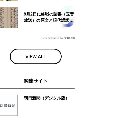
食事も
9月2日に終戦の詔書（玉音
放送）の原文と現代語訳を
読む もう一つの「終戦の
日」
Recommended by
VIEW ALL
関連サイト
朝日新聞（デジタル版）