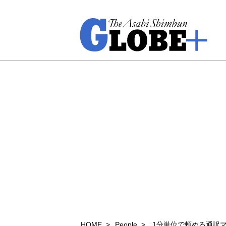
HOME
People
1分単位で頼める通訳