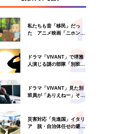
私たちも昔「移民」だっ
た アニメ映画「ニホンジ
ン」上映へ
ドラマ「VIVANT」で堺雅
人演じる謎の部隊「別班」
は実在する？内情知る人物
に聞いた
ドラマ「VIVANT」見た別
班員が「ありえねー」その
理由とは 非公然組織ゆえ
の悲哀
災害対応「先進国」イタリ
ア 脱・自治体任せの避難
所運営、被災者への温かい