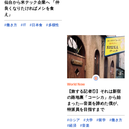
仙台から米テック企業へ 「仲
良くなりたければメシを食
え」
#働き方
#IT
#日本食
#多様性
World Now
【旅する記者①】それは新宿
の路地裏「コーシカ」から始
まった―音楽を諦めた僕が、
特派員を目指すまで
#ロシア
#大学
#留学
#働き方
#経済
#音楽