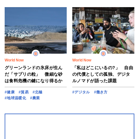
World Now
World Now
グリーンランドの氷床が生ん
「私はどこにいるの?」 自由
だ「サプリの粒」 微細な砂
の代償としての孤独、デジタ
は食料危機の鍵になり得るか
ルノマドが語った課題
#健康
#貿易
#北極
#デジタル
#働き方
#地球温暖化
#農業