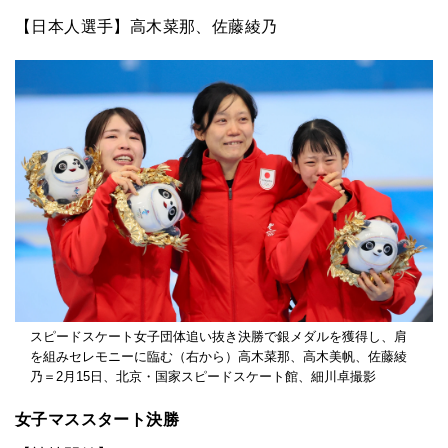
【日本人選手】高木菜那、佐藤綾乃
スピードスケート女子団体追い抜き決勝で銀メダルを獲得し、肩
を組みセレモニーに臨む（右から）高木菜那、高木美帆、佐藤綾
乃＝2月15日、北京・国家スピードスケート館、細川卓撮影
女子マススタート決勝