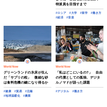
特派員を目指すまで
#ロシア
#大学
#留学
#働き方
#経済
#音楽
World Now
World Now
グリーンランドの氷床が生ん
「私はどこにいるの?」 自由
だ「サプリの粒」 微細な砂
の代償としての孤独、デジタ
は食料危機の鍵になり得るか
ルノマドが語った課題
#健康
#貿易
#北極
#デジタル
#働き方
#地球温暖化
#農業