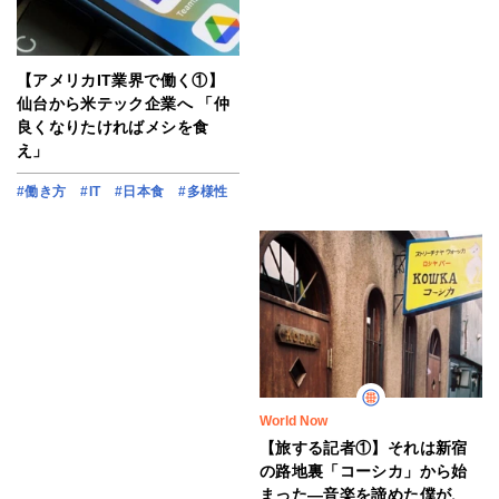
【アメリカIT業界で働く①】
仙台から米テック企業へ 「仲
良くなりたければメシを食
え」
#働き方
#IT
#日本食
#多様性
World Now
【旅する記者①】それは新宿
の路地裏「コーシカ」から始
まった―音楽を諦めた僕が、