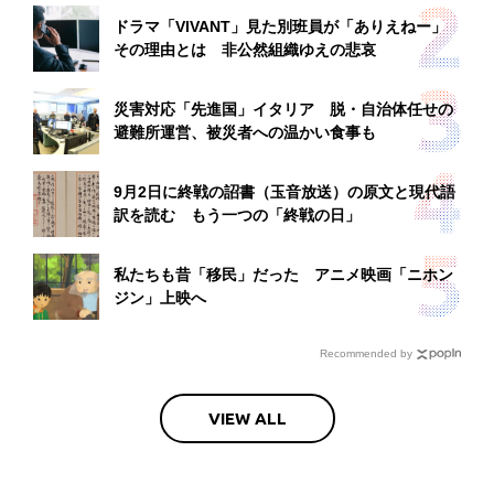
ドラマ「VIVANT」見た別班員が「ありえねー」
その理由とは 非公然組織ゆえの悲哀
災害対応「先進国」イタリア 脱・自治体任せの
避難所運営、被災者への温かい食事も
9月2日に終戦の詔書（玉音放送）の原文と現代語
訳を読む もう一つの「終戦の日」
私たちも昔「移民」だった アニメ映画「ニホン
ジン」上映へ
Recommended by
VIEW ALL