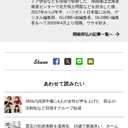
ミア併合などを現場で取材した。帰国後は北海道
報道センターで北方領土問題などを担当した後、
2017年から2年半、ハフポスト日本版に出向。デ
ジタル編集部、GLOBE+副編集長、GLOBE+編集
長をへて2025年4月より現職。ウサギ好き。
関根和弘の記事一覧へ
あわせて読みたい
SNSの誹謗中傷に4人の女性が声を上げた 防止の
法制化など目指すグループ結成
震災の壮絶体験を漫画化 15歳で家族失い、ホーム