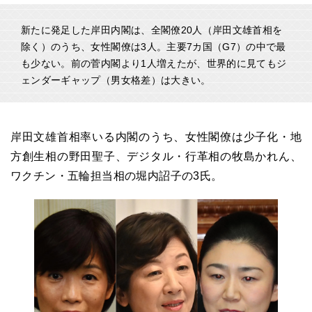
新たに発足した岸田内閣は、全閣僚20人（岸田文雄首相を
除く）のうち、女性閣僚は3人。主要7カ国（G7）の中で最
も少ない。前の菅内閣より1人増えたが、世界的に見てもジ
ェンダーギャップ（男女格差）は大きい。
岸田文雄首相率いる内閣のうち、女性閣僚は少子化・地
方創生相の野田聖子、デジタル・行革相の牧島かれん、
ワクチン・五輪担当相の堀内詔子の3氏。