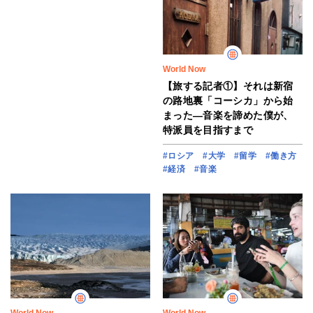
World Now
【旅する記者①】それは新宿
の路地裏「コーシカ」から始
まった―音楽を諦めた僕が、
特派員を目指すまで
#ロシア
#大学
#留学
#働き方
#経済
#音楽
World Now
World Now