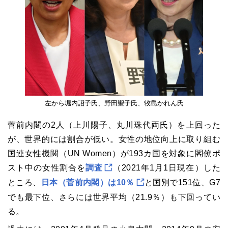
左から堀内詔子氏、野田聖子氏、牧島かれん氏
菅前内閣の2人（上川陽子、丸川珠代両氏）を上回った
が、世界的には割合が低い。女性の地位向上に取り組む
国連女性機関（UN Women）が193カ国を対象に閣僚ポ
スト中の女性割合を
調査
（2021年1月1日現在）した
ところ、
日本（菅前内閣）は10％
と国別で151位、G7
でも最下位、さらには世界平均（21.9％）も下回ってい
る。