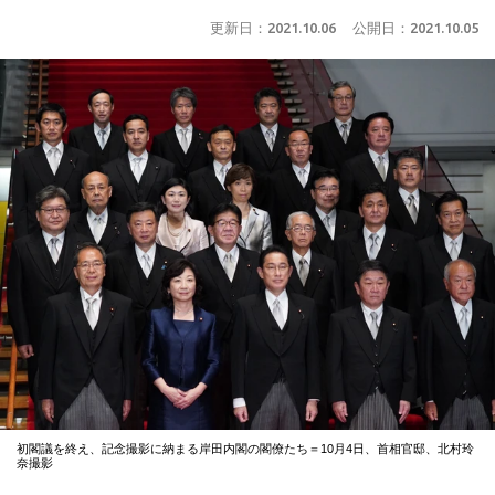
更新日：
2021.10.06
公開日：
2021.10.05
初閣議を終え、記念撮影に納まる岸田内閣の閣僚たち＝10月4日、首相官邸、北村玲
奈撮影