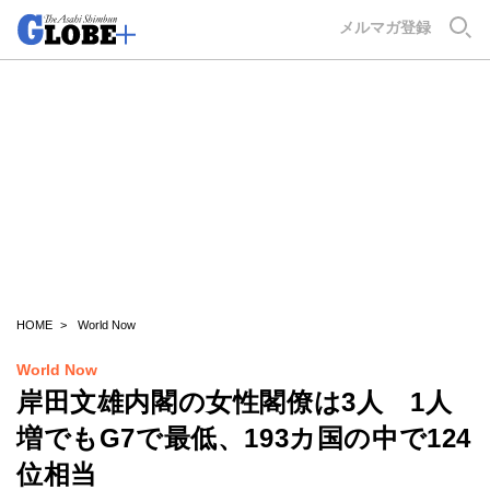
GLOBE+
メルマガ登録
HOME
World Now
World Now
岸田文雄内閣の女性閣僚は3人 1人
増でもG7で最低、193カ国の中で124
位相当