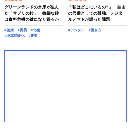
グリーンランドの氷床が生ん
「私はどこにいるの?」 自由
だ「サプリの粒」 微細な砂
の代償としての孤独、デジタ
は食料危機の鍵になり得るか
ルノマドが語った課題
#健康
#貿易
#北極
#デジタル
#働き方
#地球温暖化
#農業