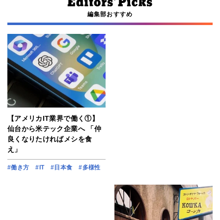
編集部おすすめ
【アメリカIT業界で働く①】
仙台から米テック企業へ 「仲
良くなりたければメシを食
え」
#働き方
#IT
#日本食
#多様性