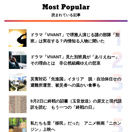
読まれている記事
ドラマ「VIVANT」で堺雅人演じる謎の部隊「別
班」は実在する？内情知る人物に聞いた
ドラマ「VIVANT」見た別班員が「ありえねー」
その理由とは 非公然組織ゆえの悲哀
災害対応「先進国」イタリア 脱・自治体任せの
避難所運営、被災者への温かい食事も
9月2日に終戦の詔書（玉音放送）の原文と現代語
訳を読む もう一つの「終戦の日」
私たちも昔「移民」だった アニメ映画「ニホン
ジン」上映へ