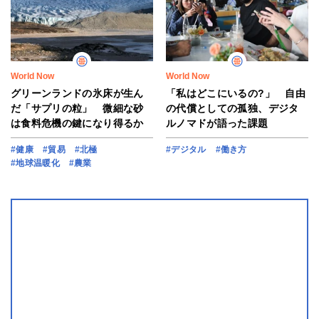
World Now
World Now
グリーンランドの氷床が生ん
「私はどこにいるの?」 自由
だ「サプリの粒」 微細な砂
の代償としての孤独、デジタ
は食料危機の鍵になり得るか
ルノマドが語った課題
#健康
#貿易
#北極
#デジタル
#働き方
#地球温暖化
#農業