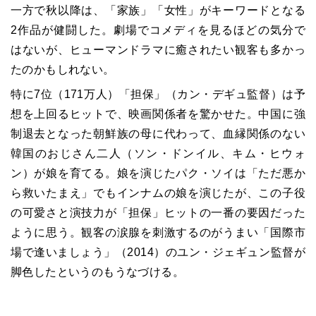
一方で秋以降は、「家族」「女性」がキーワードとなる
2作品が健闘した。劇場でコメディを見るほどの気分で
はないが、ヒューマンドラマに癒されたい観客も多かっ
たのかもしれない。
特に7位（171万人）「担保」（カン・デギュ監督）は予
想を上回るヒットで、映画関係者を驚かせた。中国に強
制退去となった朝鮮族の母に代わって、血縁関係のない
韓国のおじさん二人（ソン・ドンイル、キム・ヒウォ
ン）が娘を育てる。娘を演じたパク・ソイは「ただ悪か
ら救いたまえ」でもインナムの娘を演じたが、この子役
の可愛さと演技力が「担保」ヒットの一番の要因だった
ように思う。観客の涙腺を刺激するのがうまい「国際市
場で逢いましょう」（2014）のユン・ジェギュン監督が
脚色したというのもうなづける。