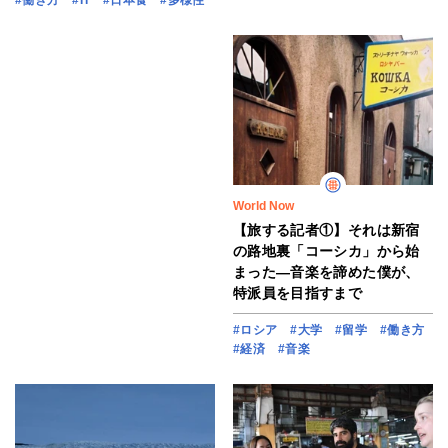
#働き方
#IT
#日本食
#多様性
World Now
【旅する記者①】それは新宿
の路地裏「コーシカ」から始
まった―音楽を諦めた僕が、
特派員を目指すまで
#ロシア
#大学
#留学
#働き方
#経済
#音楽