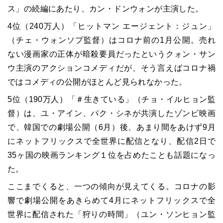
ス」の続編にあたり、カン・ドンウォンが主演した。
4位（240万人）「ヒットマン エージェント：ジュン」
（チェ・ウォンソプ監督）はコロナ前の1月公開。売れ
ない漫画家の正体が暗殺要員だったというクォン・サン
ウ主演のアクションコメディだが、そう言えばコロナ禍
ではコメディの公開がほとんど見られなかった。
5位（190万人）「＃生きている」（チョ・イルヒョン監
督）は、ユ・アイン、パク・シネが共演したゾンビ映画
で、韓国での劇場公開（6月）後、あまり間をあけず9月
にネットフリックスで全世界に配信となり、配信2日で
35ヶ国の映画ランキング１位を占めたことも話題になっ
た。
ここまでくると、一つの傾向が見えてくる。コロナの影
響で劇場公開をあきらめて4月にネットフリックスで全
世界に配信された「狩りの時間」（ユン・ソンヒョン監