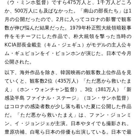
（ウ・ミンホ監督）ですら475万人と、1千万人どころ
か、500万人にも及ばなかった。「南山の部長たち」は1
月の公開だったので、2月に入ってコロナの影響で観客
数が伸び悩んだ結果だった。1979年朴正煕大統領暗殺事
件をモチーフにした作品で、朴大統領を撃った当時の
KCIA部長金載圭（キム・ジェギュ）がモデルの主人公キ
ム・ギュピョンをイ・ビョンホンが演じた。日本で今月
公開された。
以下、海外作品を除き、韓国映画の観客数上位作品を見
ていくと、観客数2位（435万人）「ただ悪から救いたま
え」（ホン・ウォンチャン監督）、3位（381万人）「新
感染半島 ファイナル・ステージ」（ヨン・サンホ監督）
はコロナの感染者数が少し落ち着いた夏に公開した作品
だ。「ただ悪から救いたまえ」は、ファン・ジョンミ
ン、イ・ジョンジェが主演。日本やタイでも撮影され、
豊原功補、白竜ら日本の俳優も出演している。日本で最