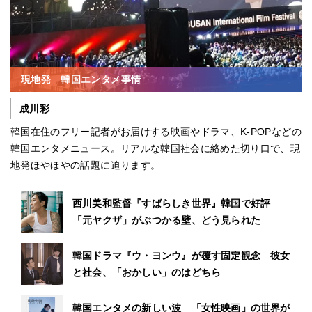
現地発 韓国エンタメ事情
成川彩
韓国在住のフリー記者がお届けする映画やドラマ、K-POPなどの
韓国エンタメニュース。リアルな韓国社会に絡めた切り口で、現
地発ほやほやの話題に迫ります。
西川美和監督『すばらしき世界』韓国で好評
「元ヤクザ」がぶつかる壁、どう見られた
韓国ドラマ『ウ・ヨンウ』が覆す固定観念 彼女
と社会、「おかしい」のはどちら
韓国エンタメの新しい波 「女性映画」の世界が