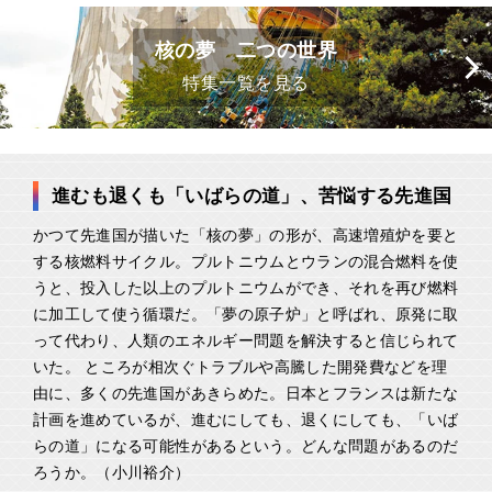
核の夢 二つの世界
特集一覧を見る
進むも退くも「いばらの道」、苦悩する先進国
かつて先進国が描いた「核の夢」の形が、高速増殖炉を要と
する核燃料サイクル。プルトニウムとウランの混合燃料を使
うと、投入した以上のプルトニウムができ、それを再び燃料
に加工して使う循環だ。「夢の原子炉」と呼ばれ、原発に取
って代わり、人類のエネルギー問題を解決すると信じられて
いた。 ところが相次ぐトラブルや高騰した開発費などを理
由に、多くの先進国があきらめた。日本とフランスは新たな
計画を進めているが、進むにしても、退くにしても、「いば
らの道」になる可能性があるという。どんな問題があるのだ
ろうか。（小川裕介）