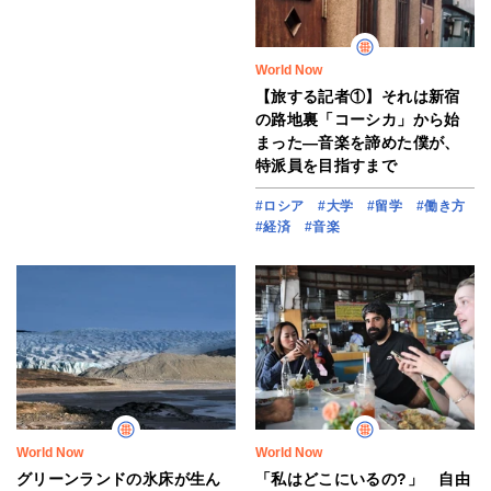
World Now
【旅する記者①】それは新宿
の路地裏「コーシカ」から始
まった―音楽を諦めた僕が、
特派員を目指すまで
#ロシア
#大学
#留学
#働き方
#経済
#音楽
World Now
World Now
グリーンランドの氷床が生ん
「私はどこにいるの?」 自由