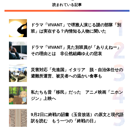
読まれている記事
ドラマ「VIVANT」で堺雅人演じる謎の部隊「別
班」は実在する？内情知る人物に聞いた
ドラマ「VIVANT」見た別班員が「ありえねー」
その理由とは 非公然組織ゆえの悲哀
災害対応「先進国」イタリア 脱・自治体任せの
避難所運営、被災者への温かい食事も
私たちも昔「移民」だった アニメ映画「ニホン
ジン」上映へ
9月2日に終戦の詔書（玉音放送）の原文と現代語
訳を読む もう一つの「終戦の日」