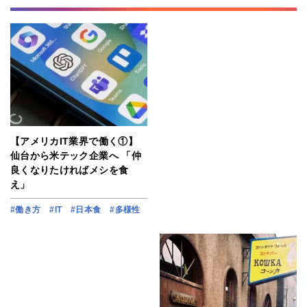
【アメリカIT業界で働く①】
仙台から米テック企業へ 「仲
良くなりたければメシを食
え」
#働き方
#IT
#日本食
#多様性