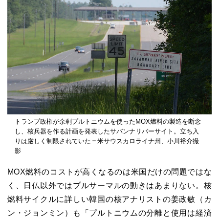
トランプ政権が余剰プルトニウムを使ったMOX燃料の製造を断念
し、核兵器を作る計画を発表したサバンナリバーサイト。立ち入
りは厳しく制限されていた＝米サウスカロライナ州、小川裕介撮
影
MOX燃料のコストが高くなるのは米国だけの問題ではな
く、日仏以外ではプルサーマルの動きはあまりない。核
燃料サイクルに詳しい韓国の核アナリストの姜政敏（カ
ン・ジョンミン）も「プルトニウムの分離と使用は経済