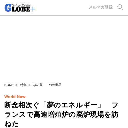
GLOBE+
メルマガ登録
HOME
特集
核の夢 二つの世界
World Now
断念相次ぐ「夢のエネルギー」 フ
ランスで高速増殖炉の廃炉現場を訪
ねた