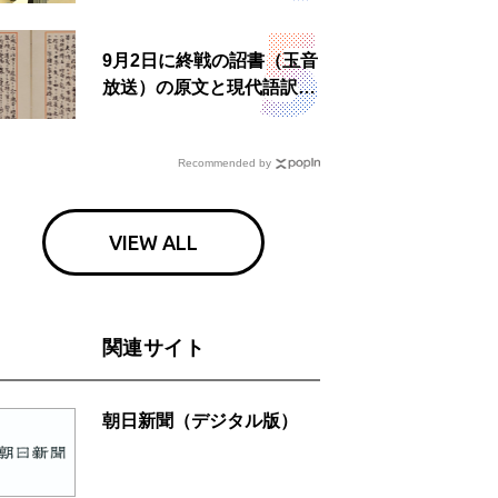
食事も
9月2日に終戦の詔書（玉音
放送）の原文と現代語訳を
読む もう一つの「終戦の
日」
Recommended by
VIEW ALL
関連サイト
朝日新聞（デジタル版）