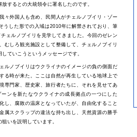
解放するとの大統領令に署名したのです。
我々外国人も含め、民間人がチェルノブイリ・ゾー
うした形での入域は2010年に解禁されており、筆
てチェルノブイリを見学してきました。今回のゼレン
、むしろ観光施設として整備して、チェルノブイリ
用していこうというメッセージです。
ェルノブイリはウクライナのイメージの負の側面だ
する時が来た。ここは自然が再生している地球上で
境専門家、歴史家、旅行者たちに、それを見せてあ
ゾーンを新たなウクライナの成長拠点の一つにした
化し、腐敗の温床となっていたが、自由化すること
金属スクラップの違法な持ち出し、天然資源の勝手
の狙いを説明しています。