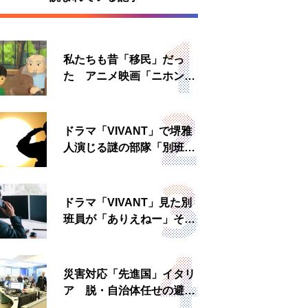
私たちも昔「移民」だっ
た アニメ映画「ニホンジ
ン」上映へ
ドラマ「VIVANT」で堺雅
人演じる謎の部隊「別班」
は実在する？内情知る人物
に聞いた
ドラマ「VIVANT」見た別
班員が「ありえねー」その
理由とは 非公然組織ゆえ
の悲哀
災害対応「先進国」イタリ
ア 脱・自治体任せの避難
所運営、被災者への温かい