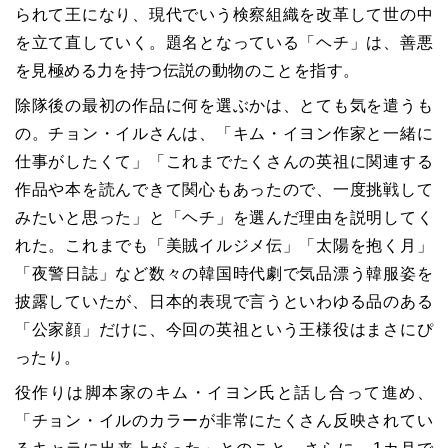
られて王になり、現代でいう検察組織を改革して世の中
を立て直していく。題名となっている「ヘチ」は、善悪
を見極める力を持つ伝説の動物のことを指す。
除隊後の最初の作品に何を選ぶかは、とても気を遣うも
の。チョン・イルさんは、「キム・イヨン作家と一緒に
仕事がしたくて」「これまでたくさんの英祖に関連する
作品や本を読んできて関心もあったので、一度挑戦して
みたいと思った」と「ヘチ」を選んだ理由を説明してく
れた。これまでも「美賊イルジメ伝」「太陽を抱く月」
「夜警日誌」など数々の韓国時代劇で気品漂う韓服姿を
披露していたが、日本的表現で言うといわゆる品のある
「公家顔」だけに、今回の英祖という王様役はまさにぴ
ったり。
役作りは脚本家のキム・イヨン氏と話し合って進め、
「チョン・イルのカラーが非常にたくさん反映されてい