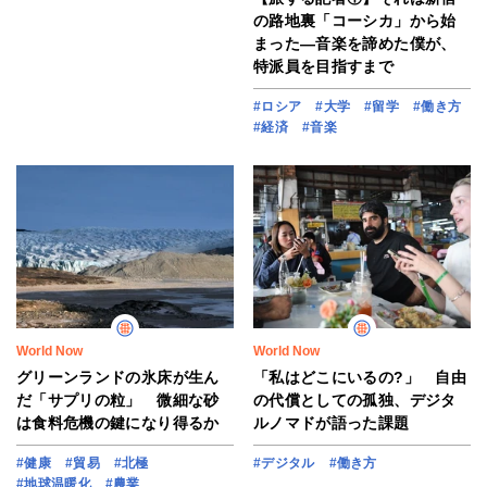
の路地裏「コーシカ」から始
まった―音楽を諦めた僕が、
特派員を目指すまで
#ロシア
#大学
#留学
#働き方
#経済
#音楽
World Now
World Now
グリーンランドの氷床が生ん
「私はどこにいるの?」 自由
だ「サプリの粒」 微細な砂
の代償としての孤独、デジタ
は食料危機の鍵になり得るか
ルノマドが語った課題
#健康
#貿易
#北極
#デジタル
#働き方
#地球温暖化
#農業