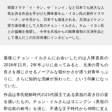
韓国ドラマ「イ・サン」や「トンイ」など日本でも絶大な人
気を誇る作品を手がけた脚本家キム・イヨン氏の新作ドラマ
「ヘチ」が今月から、日本でも放送される。主演はイケメン
実力派俳優として人気のチョン・イルさん。キム・イヨン氏
との協働を熱望し、今作を兵役からの除隊後初の主演作品と
して選んだこの注目俳優にインタビューした。
最後にチョン・イルさんにお会いしたのは入隊直前の
2016年11月。2年半ぶりに会ってみると、元来の育ちの
良さを感じさせるノーブルな穏やかさが漂う好青年っぷ
りに、さらに知的な洗練が加わった、という印象になっ
ていた。
作品は李氏朝鮮時代の21代国王である英祖の若き日の姿
を描いたもの。チョン・イルさんはヨニングン（英祖の
即位前の称号）を演じ、不遇な王子時代から仲間に支え