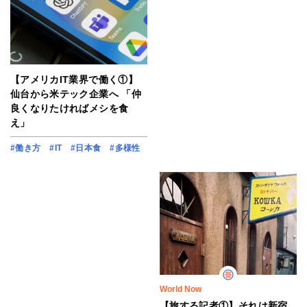
【アメリカIT業界で働く①】
仙台から米テック企業へ 「仲
良くなりたければメシを食
え」
#働き方
#IT
#日本食
#多様性
World Now
【旅する記者①】それは新宿