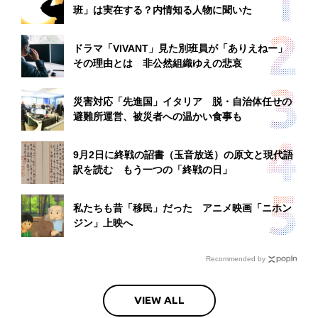
班」は実在する？内情知る人物に聞いた
ドラマ「VIVANT」見た別班員が「ありえねー」
その理由とは 非公然組織ゆえの悲哀
災害対応「先進国」イタリア 脱・自治体任せの
避難所運営、被災者への温かい食事も
9月2日に終戦の詔書（玉音放送）の原文と現代語
訳を読む もう一つの「終戦の日」
私たちも昔「移民」だった アニメ映画「ニホン
ジン」上映へ
Recommended by
VIEW ALL