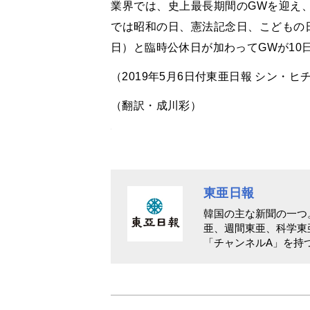
業界では、史上最長期間のGWを迎え
では昭和の日、憲法記念日、こどもの日
日）と臨時公休日が加わってGWが10
（2019年5月6日付東亜日報 シン・ヒ
（翻訳・成川彩）
東亜日報
韓国の主な新聞の一つ
亜、週間東亜、科学東
「チャンネルA」を持