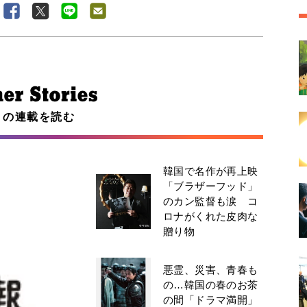
この連載を読む
韓国で名作が再上映
「ブラザーフッド」
のカン監督も涙 コ
ロナがくれた皮肉な
贈り物
悪霊、災害、青春も
の…韓国の春のお茶
の間「ドラマ満開」