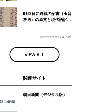
食事も
9月2日に終戦の詔書（玉音
放送）の原文と現代語訳を
読む もう一つの「終戦の
日」
Recommended by
VIEW ALL
関連サイト
朝日新聞（デジタル版）