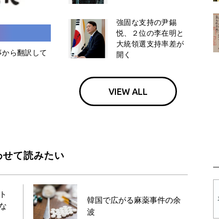
強固な支持の尹錫
悦、２位の李在明と
大統領選支持率差が
事から翻訳して
開く
VIEW ALL
わせて読みたい
ト
韓国で広がる麻薬事件の余
な
波