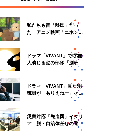
私たちも昔「移民」だっ
た アニメ映画「ニホンジ
ン」上映へ
ドラマ「VIVANT」で堺雅
人演じる謎の部隊「別班」
は実在する？内情知る人物
に聞いた
ドラマ「VIVANT」見た別
班員が「ありえねー」その
理由とは 非公然組織ゆえ
の悲哀
災害対応「先進国」イタリ
ア 脱・自治体任せの避難
所運営、被災者への温かい