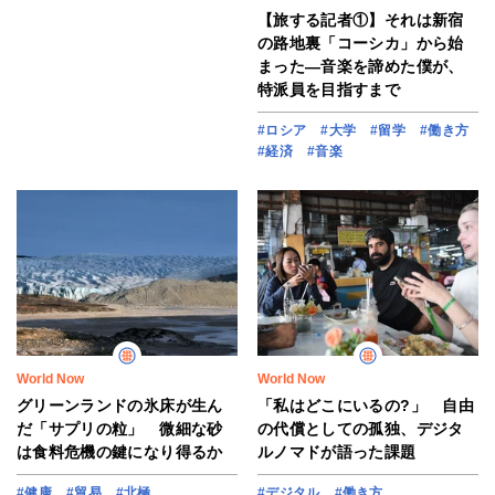
【旅する記者①】それは新宿
の路地裏「コーシカ」から始
まった―音楽を諦めた僕が、
特派員を目指すまで
#ロシア
#大学
#留学
#働き方
#経済
#音楽
World Now
World Now
グリーンランドの氷床が生ん
「私はどこにいるの?」 自由
だ「サプリの粒」 微細な砂
の代償としての孤独、デジタ
は食料危機の鍵になり得るか
ルノマドが語った課題
#健康
#貿易
#北極
#デジタル
#働き方