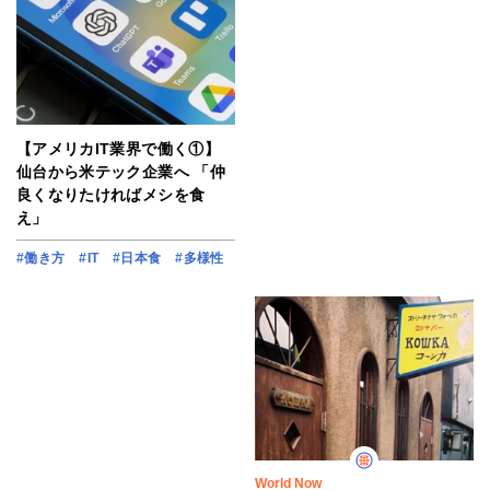
【アメリカIT業界で働く①】
仙台から米テック企業へ 「仲
良くなりたければメシを食
え」
#働き方
#IT
#日本食
#多様性
World Now