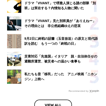
ドラマ「VIVANT」で堺雅人演じる謎の部隊「別
班」は実在する？内情知る人物に聞いた
ドラマ「VIVANT」見た別班員が「ありえねー」
その理由とは 非公然組織ゆえの悲哀
9月2日に終戦の詔書（玉音放送）の原文と現代語
訳を読む もう一つの「終戦の日」
災害対応「先進国」イタリア 脱・自治体任せの
避難所運営、被災者への温かい食事も
私たちも昔「移民」だった アニメ映画「ニホン
ジン」上映へ
Recommended by
VIEW ALL