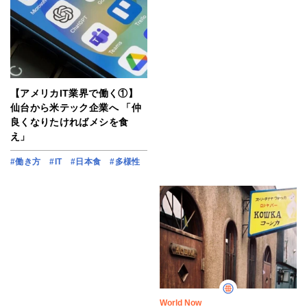
【アメリカIT業界で働く①】
仙台から米テック企業へ 「仲
良くなりたければメシを食
え」
#働き方
#IT
#日本食
#多様性
World Now