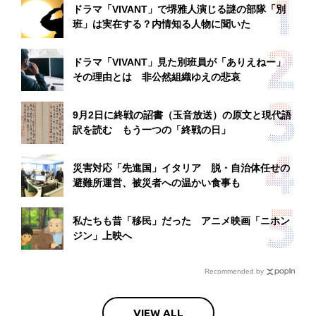
ドラマ「VIVANT」で堺雅人演じる謎の部隊「別
班」は実在する？内情知る人物に聞いた
ドラマ「VIVANT」見た別班員が「ありえねー」
その理由とは 非公然組織ゆえの悲哀
9月2日に終戦の詔書（玉音放送）の原文と現代語
訳を読む もう一つの「終戦の日」
災害対応「先進国」イタリア 脱・自治体任せの
避難所運営、被災者への温かい食事も
私たちも昔「移民」だった アニメ映画「ニホン
ジン」上映へ
Recommended by
VIEW ALL