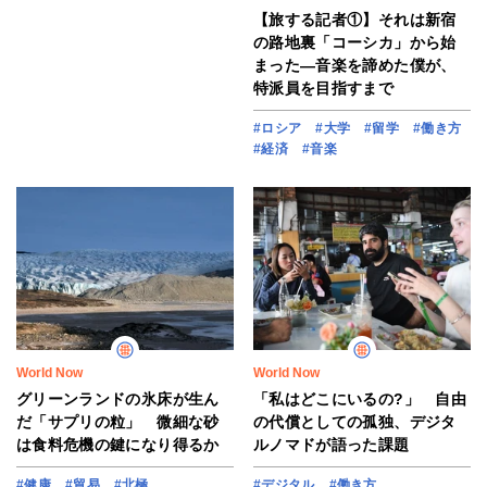
【旅する記者①】それは新宿
の路地裏「コーシカ」から始
まった―音楽を諦めた僕が、
特派員を目指すまで
#ロシア
#大学
#留学
#働き方
#経済
#音楽
World Now
World Now
グリーンランドの氷床が生ん
「私はどこにいるの?」 自由
だ「サプリの粒」 微細な砂
の代償としての孤独、デジタ
は食料危機の鍵になり得るか
ルノマドが語った課題
#健康
#貿易
#北極
#デジタル
#働き方