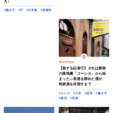
え」
#働き方
#IT
#日本食
#多様性
World Now
【旅する記者①】それは新宿
の路地裏「コーシカ」から始
まった―音楽を諦めた僕が、
特派員を目指すまで
#ロシア
#大学
#留学
#働き方
#経済
#音楽