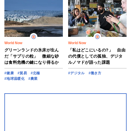
World Now
World Now
グリーンランドの氷床が生ん
「私はどこにいるの?」 自由
だ「サプリの粒」 微細な砂
の代償としての孤独、デジタ
は食料危機の鍵になり得るか
ルノマドが語った課題
#健康
#貿易
#北極
#デジタル
#働き方
#地球温暖化
#農業