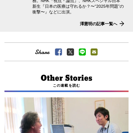
務。NHK『視点・論点』、NHKスペシャル⽇本
新⽣『⽇本の医療は守れるか？〜“2025年問題”の
衝撃〜』などに出演。
澤憲明の記事一覧へ
この連載を読む