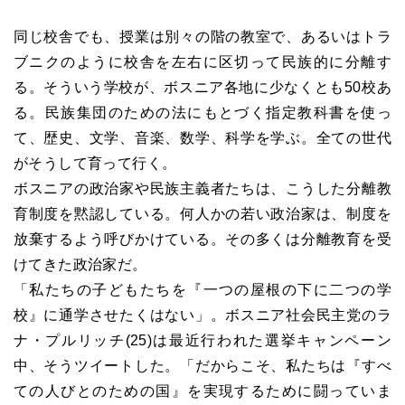
同じ校舎でも、授業は別々の階の教室で、あるいはトラ
ブニクのように校舎を左右に区切って民族的に分離す
る。そういう学校が、ボスニア各地に少なくとも50校あ
る。民族集団のための法にもとづく指定教科書を使っ
て、歴史、文学、音楽、数学、科学を学ぶ。全ての世代
がそうして育って行く。
ボスニアの政治家や民族主義者たちは、こうした分離教
育制度を黙認している。何人かの若い政治家は、制度を
放棄するよう呼びかけている。その多くは分離教育を受
けてきた政治家だ。
「私たちの子どもたちを『一つの屋根の下に二つの学
校』に通学させたくはない」。ボスニア社会民主党のラ
ナ・プルリッチ(25)は最近行われた選挙キャンペーン
中、そうツイートした。「だからこそ、私たちは『すべ
ての人びとのための国』を実現するために闘っていま