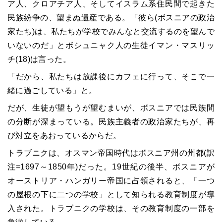
ア人、クロアチア人、そしてイスラム系住民間で起きた
民族紛争の、望まぬ遺産である。「彼ら(ボスニアの政治
家たち)は、私たちが学校でみんなと交流するのを望んで
いないのだ」とボシュニャク人の生徒イマン・マスリッ
チ(18)は言った。
「だから、私たちは放課後にカフェに行って、そこで一
緒に過ごしている」と。
だが、生徒が望もうが望むまいが、ボスニアでは民族間
の分断が深まっている。民族主義者の政治家たちが、再
び対立をあおっているからだ。
トラブニクは、オスマン帝国時代はボスニア州の州都(訳
注=1697～1850年)だった。19世紀の後半、ボスニアが
オーストリア・ハンガリー帝国に占領されると、「一つ
の屋根の下に二つの学校」として知られる教育制度が導
入された。トラブニクの学校は、その教育制度の一部を