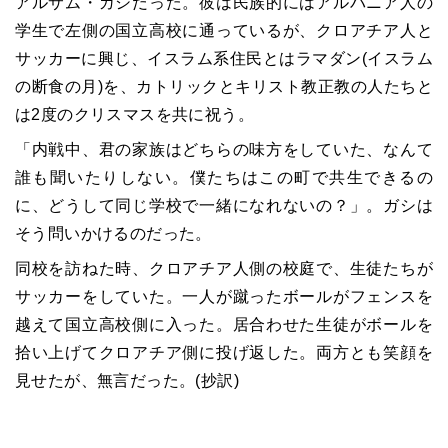
アルサム・ガシだった。彼は民族的にはアルバニア人の
学生で左側の国立高校に通っているが、クロアチア人と
サッカーに興じ、イスラム系住民とはラマダン(イスラム
の断食の月)を、カトリックとキリスト教正教の人たちと
は2度のクリスマスを共に祝う。
「内戦中、君の家族はどちらの味方をしていた、なんて
誰も聞いたりしない。僕たちはこの町で共生できるの
に、どうして同じ学校で一緒になれないの？」。ガシは
そう問いかけるのだった。
同校を訪ねた時、クロアチア人側の校庭で、生徒たちが
サッカーをしていた。一人が蹴ったボールがフェンスを
越えて国立高校側に入った。居合わせた生徒がボールを
拾い上げてクロアチア側に投げ返した。両方とも笑顔を
見せたが、無言だった。(抄訳)