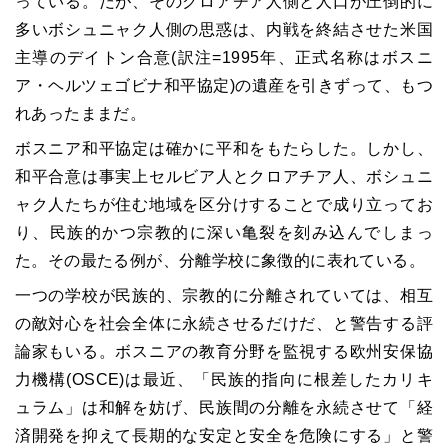
っている。だが、そのクロアチア人側と人口が圧倒的に
多いボシュニャク人側の思惑は、内戦を終結させた米国
主導のデイトン合意(訳注=1995年、正式名称はボスニ
ア・ヘルツェゴビナ和平協定)の遺産を引きずって、もつ
れあったままだ。
ボスニア和平協定は確かに平和をもたらした。しかし、
和平合意は事実上セルビア人とクロアチア人、ボシュニ
ャク人たちが住む地域を区分けすることで成り立ってお
り、民族的かつ宗教的に深い亀裂を刻み込んでしまっ
た。その最たる例が、分離学校に象徴的に表れている。
一つの学校が民族的、宗教的に分離されていては、相互
の敵対心を社会全体に永続させるだけだ、と警告する評
論家もいる。ボスニアの教育分野を監視する欧州安保協
力機構(OSCE)は最近、「民族的指向に根差したカリキ
ュラム」は和解を妨げ、民族間の分離を永続させて「経
済開発を抑えて長期的な安定と安全を危険にする」と警