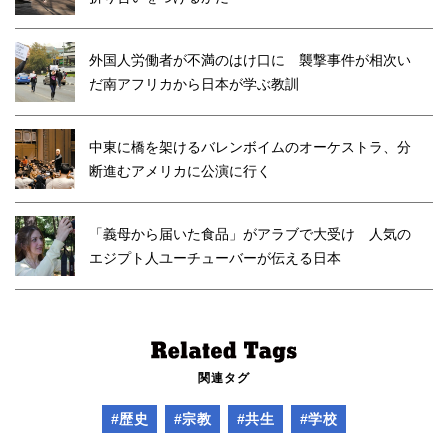
外国人労働者が不満のはけ口に 襲撃事件が相次い
だ南アフリカから日本が学ぶ教訓
中東に橋を架けるバレンボイムのオーケストラ、分
断進むアメリカに公演に行く
「義母から届いた食品」がアラブで大受け 人気の
エジプト人ユーチューバーが伝える日本
関連タグ
#歴史
#宗教
#共生
#学校