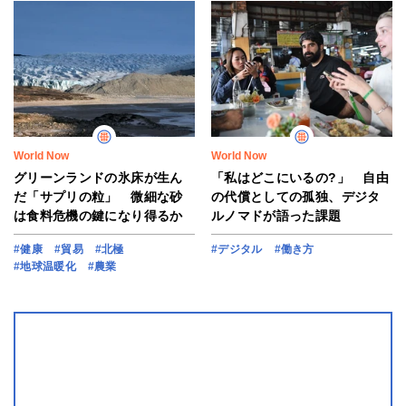
World Now
World Now
グリーンランドの氷床が生ん
「私はどこにいるの?」 自由
だ「サプリの粒」 微細な砂
の代償としての孤独、デジタ
は食料危機の鍵になり得るか
ルノマドが語った課題
#健康
#貿易
#北極
#デジタル
#働き方
#地球温暖化
#農業