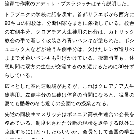
論家で作家のアディサ・ブスラジッチはそう説明した。
トラブニクの学校に話を戻す。首都サラエボから西方に
90キロの同校は、分断国家をまさに象徴している。校舎
の右側半分、クロアチア人生徒用の部分は、カトリック
教会の手で新しく改装され青いペンキが塗られた。ボシ
ュニャク人などが通う左側半分は、欠けたレンガ造りの
ままで黄色いペンキも剥げかけている。授業時間も、休
憩時間に双方の生徒が交流するのを避けるために30分ず
らしている。
広々とした室内運動場があるが、これはクロアチア人生
徒専用。左側半分の生徒は体育の時間になると、猛暑の
夏でも酷暑の冬も近くの公園での授業となる。
先述の同校生マスリッチはボスニア高校生連合の会長を
務めている。制度化された分断の現状を退学する以外に
克服するにはどうしたらいいか、会長として全国の学生