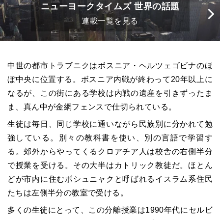
ニューヨークタイムズ 世界の話題
連載一覧を見る
中世の都市トラブニクはボスニア・ヘルツェゴビナのほ
ぼ中央に位置する。ボスニア内戦が終わって20年以上に
なるが、この街にある学校は内戦の遺産を引きずったま
ま、真ん中が金網フェンスで仕切られている。
生徒は毎日、同じ学校に通いながら民族別に分かれて勉
強している。別々の教科書を使い、別の言語で学習す
る。郊外からやってくるクロアチア人は校舎の右側半分
で授業を受ける。その大半はカトリック教徒だ。ほとん
どが市内に住むボシュニャクと呼ばれるイスラム系住民
たちは左側半分の教室で受ける。
多くの生徒にとって、この分離授業は1990年代にセルビ