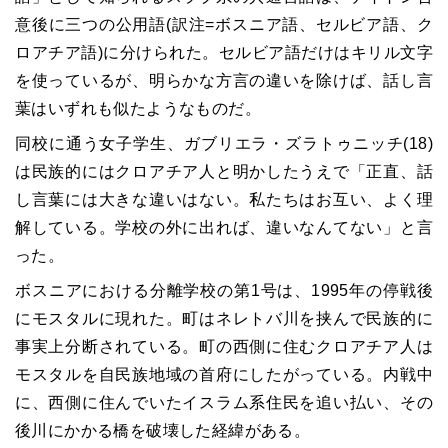
意後に三つの公用語(訳注=ボスニア語、セルビア語、ク
ロアチア語)に分けられた。セルビア語だけはキリル文字
を使っているが、明らかな方言の違いを除けば、話し言
葉はいずれも似たようなものだ。
同校に通う女子学生、ガブリエラ・ズラトゥニッチ(18)
は民族的にはクロアチア人と明かしたうえで「正直、話
し言葉には大きな違いはない。私たちはお互い、よく理
解している。学校の外に出れば、違いなんてない」と言
った。
ボスニアにおける分離学校の第1号は、1995年の停戦後
にモスタルに現れた。町はネレトバ川を挟んで民族的に
事実上分断されている。町の西側に住むクロアチア人は
モスタルを自民族地域の首府にしたがっている。内戦中
に、西側に住んでいたイスラム系住民を追い払い、その
後川にかかる橋を破壊した経緯がある。