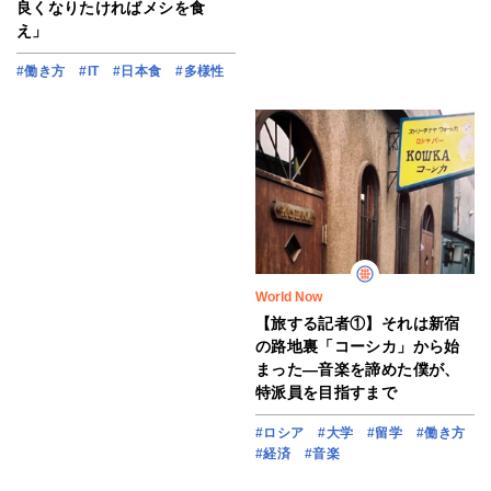
良くなりたければメシを食
え」
#働き方
#IT
#日本食
#多様性
World Now
【旅する記者①】それは新宿
の路地裏「コーシカ」から始
まった―音楽を諦めた僕が、
特派員を目指すまで
#ロシア
#大学
#留学
#働き方
#経済
#音楽