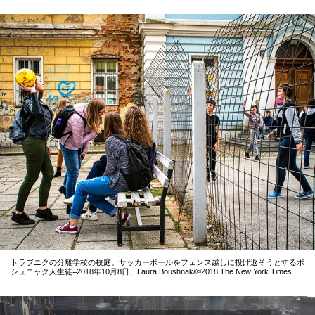
トラブニクの分離学校の校庭。サッカーボールをフェンス越しに投げ返そうとするボ
シュニャク人生徒=2018年10月8日、Laura Boushnak/©2018 The New York Times