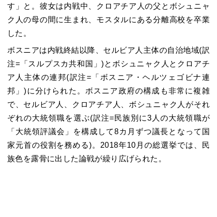
す」と。彼女は内戦中、クロアチア人の父とボシュニャ
ク人の母の間に生まれ、モスタルにある分離高校を卒業
した。
ボスニアは内戦終結以降、セルビア人主体の自治地域(訳
注=「スルプスカ共和国」)とボシュニャク人とクロアチ
ア人主体の連邦(訳注=「ボスニア・ヘルツェゴビナ連
邦」)に分けられた。ボスニア政府の構成も非常に複雑
で、セルビア人、クロアチア人、ボシュニャク人がそれ
ぞれの大統領職を選ぶ(訳注=民族別に3人の大統領職が
「大統領評議会」を構成して8カ月ずつ議長となって国
家元首の役割を務める)。2018年10月の総選挙では、民
族色を露骨に出した論戦が繰り広げられた。