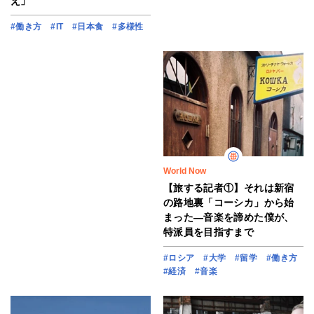
え」
#働き方
#IT
#日本食
#多様性
World Now
【旅する記者①】それは新宿
の路地裏「コーシカ」から始
まった―音楽を諦めた僕が、
特派員を目指すまで
#ロシア
#大学
#留学
#働き方
#経済
#音楽