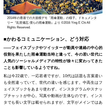
2014年の香港での大規模デモ「雨傘運動」の様子。ドキュメンタ
リー『乱世備忘 僕らの雨傘運動』より ©2016 Ying E Chi All
Rights Reserved.
■かわるコミュニケーション、どう対応
――フェイスブックやツイッターが動員や連絡の中心的
役割を果たした雨傘運動当時と違って、今の若い世代に
人気のソーシャルメディアの特性が徐々に変わってきた
ことも影響しているようですね。
私は今22歳で、一応若者ですが、10代は話題も言葉遣い
も全然違っていて、世代の違いを感じます。中高生はフ
ェイスブックをあまり使わず、インスタグラムやスナッ
プチャットが中心。写真や動画が主体なのです。インス
タでも長い文字は載せられますが、文字がメインではあ