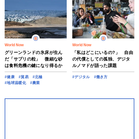
World Now
World Now
グリーンランドの氷床が生ん
「私はどこにいるの?」 自由
だ「サプリの粒」 微細な砂
の代償としての孤独、デジタ
は食料危機の鍵になり得るか
ルノマドが語った課題
#健康
#貿易
#北極
#デジタル
#働き方
#地球温暖化
#農業