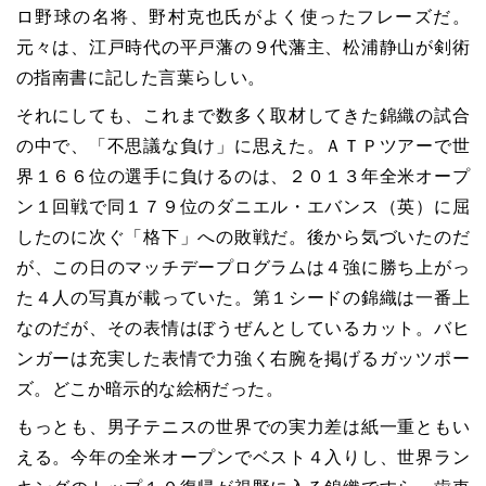
ロ野球の名将、野村克也氏がよく使ったフレーズだ。
元々は、江戸時代の平戸藩の９代藩主、松浦静山が剣術
の指南書に記した言葉らしい。
それにしても、これまで数多く取材してきた錦織の試合
の中で、「不思議な負け」に思えた。ＡＴＰツアーで世
界１６６位の選手に負けるのは、２０１３年全米オープ
ン１回戦で同１７９位のダニエル・エバンス（英）に屈
したのに次ぐ「格下」への敗戦だ。後から気づいたのだ
が、この日のマッチデープログラムは４強に勝ち上がっ
た４人の写真が載っていた。第１シードの錦織は一番上
なのだが、その表情はぼうぜんとしているカット。バヒ
ンガーは充実した表情で力強く右腕を掲げるガッツポー
ズ。どこか暗示的な絵柄だった。
もっとも、男子テニスの世界での実力差は紙一重ともい
える。今年の全米オープンでベスト４入りし、世界ラン