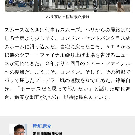
パリ東駅＝稲垣康介撮影
スムーズなときは何事もスムーズ。パリからの帰路はむ
しろ予定より少し早く、ロンドン・セントパンクラス駅
のホームに滑り込んだ。自宅に戻ったころ、ＡＴＰから
錦織のツアー・ファイナル繰り上げ出場を告げるニュー
スが流れてきた。２年ぶり４回目のツアー・ファイナル
への復帰だ。ようこそ、ロンドン。そして、その初戦で
パリで屈したフェデラー戦の連敗を６で止めた。錦織自
身、「ボーナスだと思って戦いたい」と話した晴れ舞
台。過度な重圧がない分、期待は膨らんでいく。
稲垣康介
朝日新聞編集委員