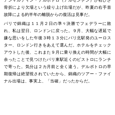
アンマルティン・デルポトロ（アルゼンチン）が右ひざ
骨折により欠場という繰り上げ出場だが、昨夏の右手首
故障による約半年の離脱からの復活は見事だ。
パリで錦織は１１月２日の準々決勝でフェデラーに敗
れ、私は翌日、ロンドンに戻った。９月、大幅な遅延で
嫌な思いをした午後３時１３分にパリ北駅発のユーロス
ター、ロンドン行きをあえて選んだ。ホテルをチェック
アウトした後、これまた９月に乗り換えの時間が大幅に
余ったことで見つけたパリ東駅近くのビストロにランチ
で寄った。気分は２カ月前と全く違う。デルポトロの早
期復帰は絶望視されていたから、錦織のツアー・ファイ
ナル出場は、事実上、「当確」だったからだ。