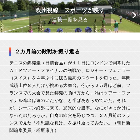
欧州視線 スポーツが映す
連載一覧を見る
２カ月前の敗戦を振り返る
テニスの錦織圭（日清食品）が１１日にロンドンで開幕した
ＡＴＰツアー・ファイナルの初戦で、ロジャー・フェデラー
（スイス）を４年ぶりに破る最高のスタートを切った。年間
成績上位８人だけが挑める大舞台。今から２カ月ほど前、フ
ランスでの大会で見た錦織の負け方から、私はツアー・ファ
イナル進出は遠のいたかな、と半ばあきらめていた。それ
が、シーズン終盤に来て、驚異的な勝率。なにがきっかけに
なったのだろうか。自身の節穴を恥じつつ、２カ月前のフラ
ンスで見た「不思議な負け」を振り返ってみたい。（朝日新
聞編集委員・稲垣康介）