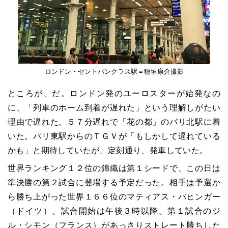
ロンドン・セントパンクラス駅＝稲垣康介撮影
ところが、だ。ロンドン発のユーロスターが始発なの
に、「列車のホーム到着が遅れた」という理解しがたい
理由で遅れた。５７分遅れで「花の都」のパリ北駅に着
いた。パリ東駅からのＴＧＶが「もしかして遅れている
かも」と期待していたが、定刻通り、発車していた。
世界ランキング１２位の錦織は第１シードで、この日は
準決勝の第２試合に登場する予定だった。相手は予選か
ら勝ち上がった世界１６６位のマティアス・バヒンガー
（ドイツ）。試合開始は午後３時以降。第１試合のジ
ル・シモン（フランス）があっさりストレート勝ちした