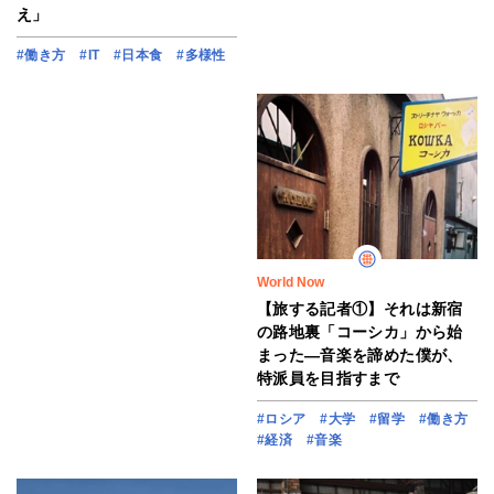
え」
#働き方
#IT
#日本食
#多様性
World Now
【旅する記者①】それは新宿
の路地裏「コーシカ」から始
まった―音楽を諦めた僕が、
特派員を目指すまで
#ロシア
#大学
#留学
#働き方
#経済
#音楽