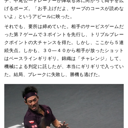
チ、中尾公一トレーナーが陣取る席に向かって両手を広
げるポーズ。「お手上げだよ、サーブのコースが読めな
いよ」というアピールに映った。
それでも、要所は締めていた。相手のサービスゲームだ
った第７ゲームで３ポイントを先行し、トリプルブレー
クポイントの大チャンスを得た。しかし、ここから５連
続失点。しかも、３０―４０から相手が放ったショット
はベースラインギリギリ。錦織は「チャレンジ」して、
機械による判定に託したが、本当にギリギリで入ってい
た。結局、ブレークに失敗し、勝機も逃げた。