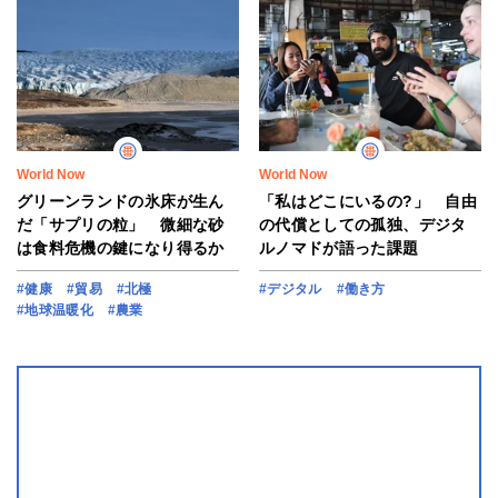
World Now
World Now
グリーンランドの氷床が生ん
「私はどこにいるの?」 自由
だ「サプリの粒」 微細な砂
の代償としての孤独、デジタ
は食料危機の鍵になり得るか
ルノマドが語った課題
#健康
#貿易
#北極
#デジタル
#働き方
#地球温暖化
#農業