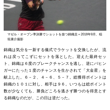
マゼル・オープン準決勝でショットを放つ錦織圭＝2018年9月、稲
垣康介撮影
錦織は気分を一新する儀式でラケットを交換したが、流
れは戻ってこずにセットを落とした。迎えた最終セッ
ト、錦織は６度のブレークチャンスを逃し、逆にバヒン
ガーにたった１度のチャンスを生かされて「大金星」を
献上した。６－２、４－６、５－７。総獲得ポイントは
錦織の１０１に対し、相手は９６。いつもは総ポイント
数が少なくても、勝負どころを逃さず勝つのを得意とす
る錦織なのだが、この日は逆だった。