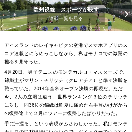
欧州視線 スポーツが映す
連載一覧を見る
アイスランドのレイキャビクの空港でスマホアプリのス
コア速報とにらめっこしながら、私はモナコでの激闘の
推移を見守った。
4月20日、男子テニスのモンテカルロ・マスターズで、
錦織圭がマリン・チリッチ（クロアチア）と準々決勝を
戦っていた。2014年全米オープン決勝の再現だ。ただ、
今、2人の立場は違う。世界ランキング３位のチリッチ
に対し、同36位の錦織は昨夏に痛めた右手首のけがから
の復帰途上で２月にツアーに復帰したばかりだった。
手に汗握る、という表現がふさわしかった。私はモンテ
カルロの取材現場にいないので、ツイッターでつぶやく