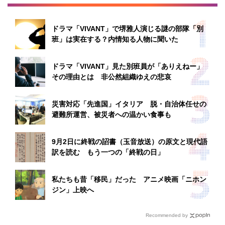
ドラマ「VIVANT」で堺雅人演じる謎の部隊「別
班」は実在する？内情知る人物に聞いた
ドラマ「VIVANT」見た別班員が「ありえねー」
その理由とは 非公然組織ゆえの悲哀
災害対応「先進国」イタリア 脱・自治体任せの
避難所運営、被災者への温かい食事も
9月2日に終戦の詔書（玉音放送）の原文と現代語
訳を読む もう一つの「終戦の日」
私たちも昔「移民」だった アニメ映画「ニホン
ジン」上映へ
Recommended by