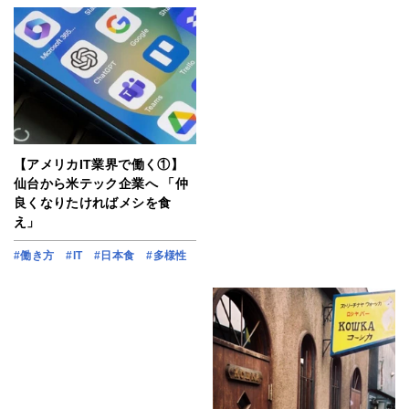
【アメリカIT業界で働く①】
仙台から米テック企業へ 「仲
良くなりたければメシを食
え」
#働き方
#IT
#日本食
#多様性