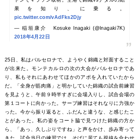
果を知り、に乗る。
pic.twitter.com/vAdFks2Djy
— 稲垣康介 Kosuke Inagaki (@Inagaki7K)
2018年4月22日
25日、私はバルセロナで、ようやく錦織と対面すること
が出来た。モンテカルロの次の大会がバルセロナであ
り、私もそれにあわせてほかのアポを入れていたから
だ。「全身が筋肉痛」と明かしていた錦織の試合前練習
を見ようと、午前９時半すぎに会場入りし、試合会場の
第１コートに向かった。サーブ練習はそれなりに力強か
った。今から振り返ると、ふだんと違うな、と感じたこ
とがあった。私の姿をコート脇で見つけた錦織の方か
ら、「あっ、久しぶりですね」と声をかけ、歩み寄って
きた。試合当日の練習では、そばに居ても視線を合わせ