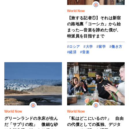
World Now
【旅する記者①】それは新宿
の路地裏「コーシカ」から始
まった―音楽を諦めた僕が、
特派員を目指すまで
#ロシア
#大学
#留学
#働き方
#経済
#音楽
World Now
World Now
グリーンランドの氷床が生ん
「私はどこにいるの?」 自由
だ「サプリの粒」 微細な砂
の代償としての孤独、デジタ