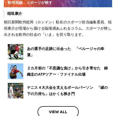
欧州視線 スポーツが映す
稲垣康介
朝日新聞欧州総局（ロンドン）駐在のスポーツ担当編集委員、稲
垣康介が現場から届ける臨場感あふれるコラム。スポーツが映し
出される欧州の社会の「いま」を切り取ります。
あの選手の足跡に出会った 「ペルージャの幸
運」
２カ月前の「不思議な負け」から引き寄せた 錦
織圭のATPツアー・ファイナル出場
テニス４大大会を支えるボールパーソン 「縁の
下の力持ち」はかくも狭き門
VIEW ALL