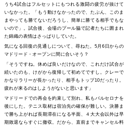
うち4試合はフルセットにもつれる激闘の疲労が抜けて
いなかった。「もう動けなかったので、たぶん、このま
まやっても勝てないだろうし、簡単に勝てる相手でもな
いので」。試合後、会場のプール脇で記者たちに囲まれ
た錦織の表情はさっぱりしていた。
気になる回復の見通しについて、尋ねた。5月6日からの
マドリード・オープンに間に合いそう？
「そうですね。休めば良いだけなので、これだけ試合が
続いたのも、けがから復帰して初めてですし。クレーで
かなりラリーが長かったり、相手もトップ10だったり。
疲れが来るのはしようがないと思います」
マドリードでの再会を約束して別れ、私もバルセロナを
後にした。テニス取材は宿泊先の確保が難しい。決勝ま
で勝ち上がれば長期滞在になる半面、４大大会以外は早
期敗退ならすぐに撤収。だから、直前までキャンセル料