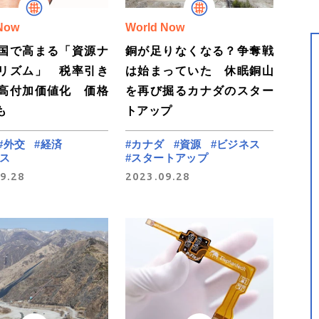
Now
World Now
国で高まる「資源ナ
銅が足りなくなる？争奪戦
リズム」 税率引き
は始まっていた 休眠銅山
高付加価値化 価格
を再び掘るカナダのスター
も
トアップ
#外交
#経済
#カナダ
#資源
#ビジネス
ス
#スタートアップ
9.28
2023.09.28