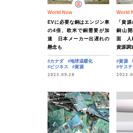
World Now
World 
EVに必要な銅はエンジン車
「資
の4倍、欧米で銅需要が加
銅山
速 日本メーカー出遅れの
面 人
懸念も
資源調
#カナダ
#地球温暖化
#資源
#ビジネス
#資源
#サス
2023.09.28
2023.0