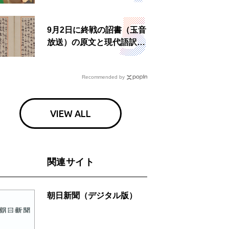
ン」上映へ
9月2日に終戦の詔書（玉音
放送）の原文と現代語訳を
読む もう一つの「終戦の
日」
Recommended by
VIEW ALL
関連サイト
朝日新聞（デジタル版）