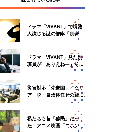
ドラマ「VIVANT」で堺雅
人演じる謎の部隊「別班」
は実在する？内情知る人物
に聞いた
ドラマ「VIVANT」見た別
班員が「ありえねー」その
理由とは 非公然組織ゆえ
の悲哀
災害対応「先進国」イタリ
ア 脱・自治体任せの避難
所運営、被災者への温かい
食事も
私たちも昔「移民」だっ
た アニメ映画「ニホンジ