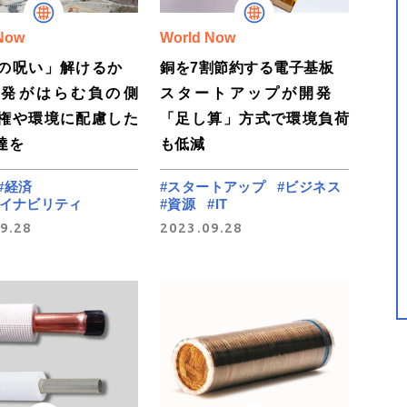
Now
World Now
源の呪い」解けるか
銅を7割節約する電子基板
開発がはらむ負の側
スタートアップが開発
権や環境に配慮した
「足し算」方式で環境負荷
達を
も低減
#経済
#スタートアップ
#ビジネス
テイナビリティ
#資源
#IT
9.28
2023.09.28