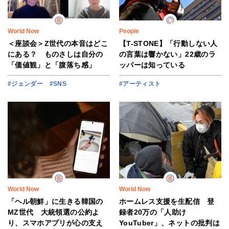
World Now
People
＜座談会＞Z世代の本音はどこ
【T-STONE】「行動しない人
にある？ ものさしは自分の
の言葉は響かない」22歳のラ
「価値観」と「腹落ち感」
ッパーは知っている
#ジェンダー
#SNS
#アーティスト
World Now
World Now
「ヘル朝鮮」に生きる韓国の
ホームレス支援を生配信 登
MZ世代 大統領選の公約よ
録者20万の「人助け
り、スマホアプリが心の支え
YouTuber」、ネットの批判は