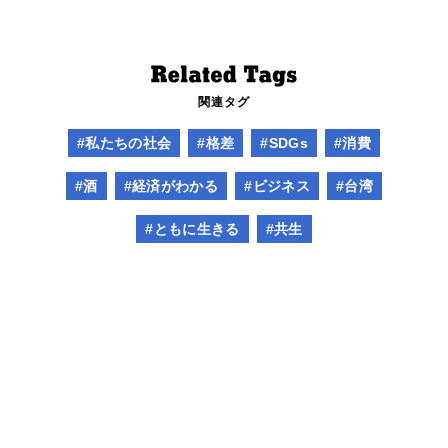
関連タグ
#私たちの社会
#格差
#SDGs
#消費
#酒
#経済がわかる
#ビジネス
#台湾
#ともに生きる
#共生