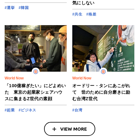
気にしない
#選挙
#韓国
#共生
#格差
World Now
World Now
「100億稼ぎたい」にどよめい
オードリー・タンにあこがれ
た 東京の起業家シェアハウ
て 世のために自分磨きに励
スに集まるZ世代の素顔
む台湾Z世代
#起業
#ビジネス
#台湾
VIEW MORE