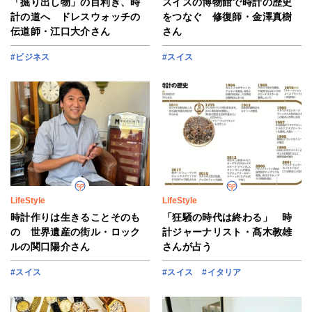
「掘り出し物」の目利き、時
スイスの博物館で時計の歴史
計の道へ ドレスウォッチの
をつなぐ 修復師・金澤真樹
伝道師・江口大介さん
さん
#ビジネス
#スイス
LifeStyle
LifeStyle
時計作りは生きることそのも
「狂騒の時代は終わる」 時
の 世界遺産の街ル・ロック
計ジャーナリスト・髙木教雄
ルの関口陽介さん
さんが占う
#スイス
#スイス
#イタリア