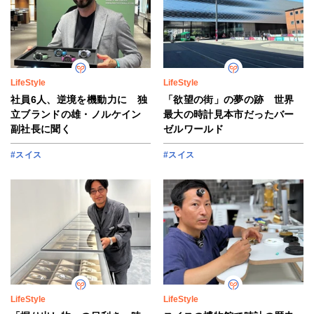
LifeStyle
LifeStyle
社員6人、逆境を機動力に 独
「欲望の街」の夢の跡 世界
立ブランドの雄・ノルケイン
最大の時計見本市だったバー
副社長に聞く
ゼルワールド
#スイス
#スイス
LifeStyle
LifeStyle