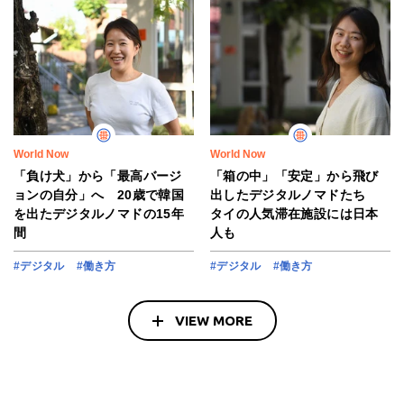
World Now
World Now
「負け犬」から「最高バージ
「箱の中」「安定」から飛び
ョンの自分」へ 20歳で韓国
出したデジタルノマドたち
を出たデジタルノマドの15年
タイの人気滞在施設には日本
間
人も
#デジタル
#働き方
#デジタル
#働き方
VIEW MORE