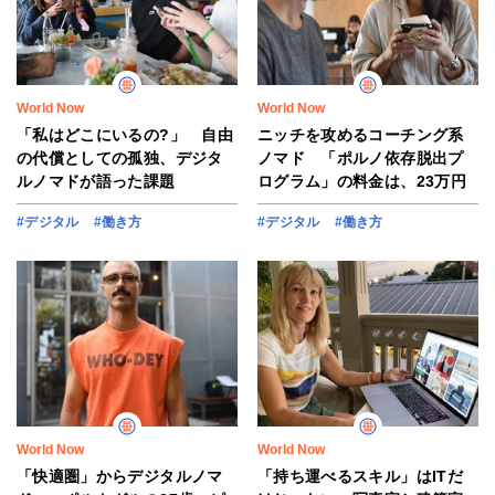
World Now
World Now
「私はどこにいるの?」 自由
ニッチを攻めるコーチング系
の代償としての孤独、デジタ
ノマド 「ポルノ依存脱出プ
ルノマドが語った課題
ログラム」の料金は、23万円
#デジタル
#働き方
#デジタル
#働き方
World Now
World Now
「快適圏」からデジタルノマ
「持ち運べるスキル」はITだ