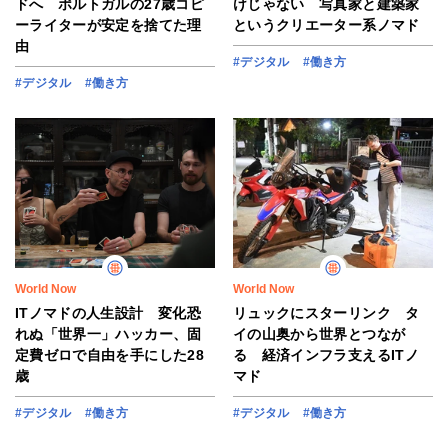
ドへ ポルトガルの27歳コピ
けじゃない 写真家と建築家
ーライターが安定を捨てた理
というクリエーター系ノマド
由
#デジタル
#働き方
#デジタル
#働き方
World Now
World Now
ITノマドの人生設計 変化恐
リュックにスターリンク タ
れぬ「世界一」ハッカー、固
イの山奥から世界とつなが
定費ゼロで自由を手にした28
る 経済インフラ支えるITノ
歳
マド
#デジタル
#働き方
#デジタル
#働き方