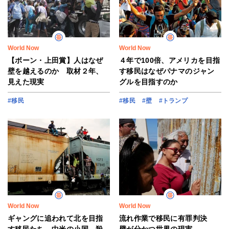
World Now
World Now
【ボーン・上田賞】人はなぜ
４年で100倍、アメリカを目指
壁を越えるのか 取材２年、
す移民はなぜパナマのジャン
見えた現実
グルを目指すのか
#移民
#移民
#壁
#トランプ
World Now
World Now
ギャングに追われて北を目指
流れ作業で移民に有罪判決