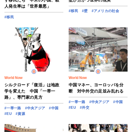
す移民たち 中米の小国、殺
壁が分かつ世界の現実
人発生率は「世界最悪」
#移民
#壁
#アメリカの社会
#移民
World Now
World Now
シルクロード「復活」は地政
中国マネー、ヨーロッパを分
学を変えた 中国「一帯一
断 対中外交の足並み乱れる
路」、専門家の見方
#一帯一路
#中央アジア
#中国
#EU
#外交
#一帯一路
#中央アジア
#中国
#EU
#資源