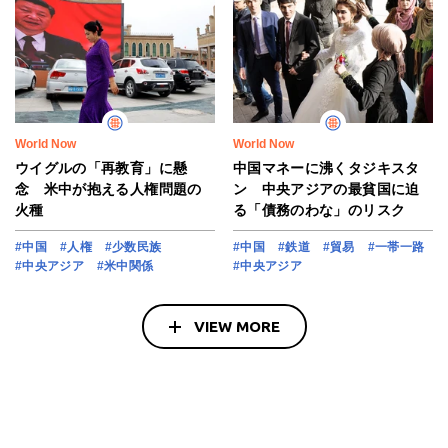
World Now
World Now
ウイグルの「再教育」に懸
中国マネーに沸くタジキスタ
念 米中が抱える人権問題の
ン 中央アジアの最貧国に迫
火種
る「債務のわな」のリスク
#中国
#人権
#少数民族
#中国
#鉄道
#貿易
#一帯一路
#中央アジア
#米中関係
#中央アジア
VIEW MORE