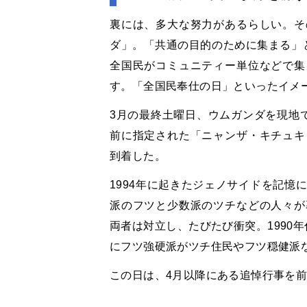
裏には、多大な努力があるらしい。そ
ダ」。「共通の目的のために集まる」と
全国民がコミュニティー単位などで集
す。「全国民奉仕の日」といったイメ
3月の最終土曜日、ウムガンダを現地
前に指定された「ニャンザ・キチュキ
到着した。
1994年に起きたジェノサイドを記憶
派のフツと少数派のツチなどの人々が
両者は対立し、たびたび衝突。1990年
にフツ強硬派がツチ住民やフツ穏健派
この日は、4月以降にある追悼行事を