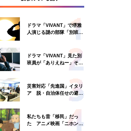
ドラマ「VIVANT」で堺雅
人演じる謎の部隊「別班」
は実在する？内情知る人物
に聞いた
ドラマ「VIVANT」見た別
班員が「ありえねー」その
理由とは 非公然組織ゆえ
の悲哀
災害対応「先進国」イタリ
ア 脱・自治体任せの避難
所運営、被災者への温かい
食事も
私たちも昔「移民」だっ
た アニメ映画「ニホンジ
ン」上映へ