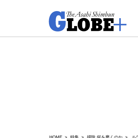
HOME
特集
掃除 何を磨くのか
ル