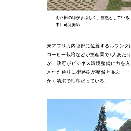
街路樹の緑がまぶしく、整然としているキ
中川竜児撮影
東アフリカ内陸部に位置するルワンダは
コーヒー栽培などが主産業で1人あたり
が、政府がビジネス環境整備に力を入
された通りに街路樹が整然と並ぶ。「
かく清潔で秩序だっている。