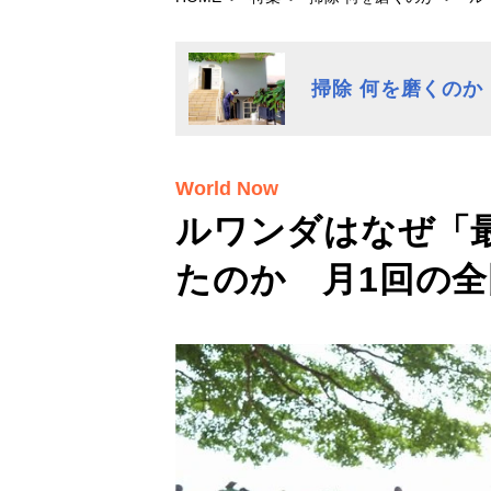
掃除 何を磨くのか
World Now
ルワンダはなぜ「
たのか 月1回の