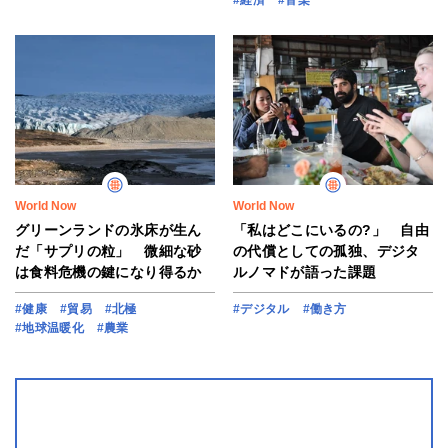
#経済
#音楽
World Now
World Now
グリーンランドの氷床が生ん
「私はどこにいるの?」 自由
だ「サプリの粒」 微細な砂
の代償としての孤独、デジタ
は食料危機の鍵になり得るか
ルノマドが語った課題
#健康
#貿易
#北極
#デジタル
#働き方
#地球温暖化
#農業