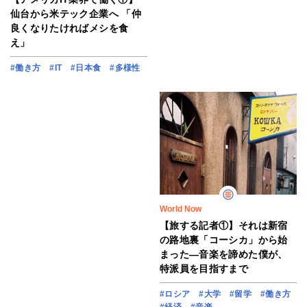
仙台から米テック企業へ 「仲
良くなりたければメシを食
え」
#働き方
#IT
#日本食
#多様性
World Now
【旅する記者①】それは新宿
の路地裏「コーシカ」から始
まった―音楽を諦めた僕が、
特派員を目指すまで
#ロシア
#大学
#留学
#働き方