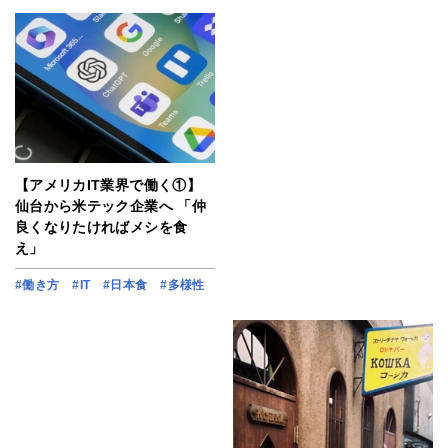
【アメリカIT業界で働く①】
仙台から米テック企業へ 「仲
良くなりたければメシを食
え」
#働き方
#IT
#日本食
#多様性