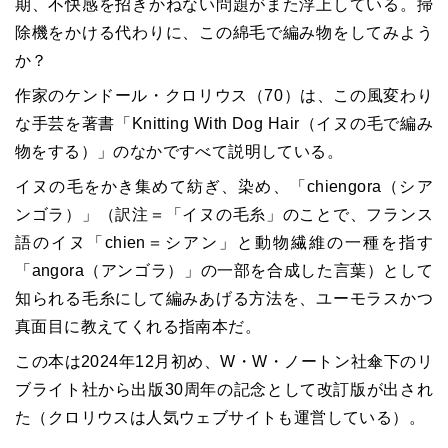
期、不快感を招きかねない問題がまた浮上している。掃
除機をかける代わりに、この綿毛で編み物をしてみよう
か？
作家のケンドール・クロリウス（70）は、この風変わり
な手芸を著書「Knitting With Dog Hair（イヌの毛で編み
物をする）」のなかですべて説明している。
イヌの毛をかき集めて紡ぎ、染め、「chiengora（シア
ンゴラ）」（訳注＝「イヌの毛糸」のことで、フランス
語のイヌ「chien＝シアン」と動物繊維の一種を指す
「angora（アンゴラ）」の一部を合成した言葉）として
知られる毛糸にして編みあげる方法を、ユーモラスかつ
真面目に教えてくれる指南本だ。
この本は2024年12月初め、W・W・ノートン社傘下のリ
ブライト社から出版30周年の記念として改訂版が出され
た（クロリウスは人気ウェブサイトも運営している）。