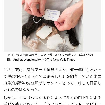
クロリウスが編み物用に自宅で紡いだイヌの毛＝2024年12月21
日、Andrea Wenglowskyj／©The New York Times
この手芸は、繊維アート業界の人や、何千年にもわたっ
て毛の多いイヌ（今では絶滅した）を飼育していた米西
海岸沿岸部の先住民サリッシュにとって、けして目新し
いものではなかった。
しかし、クロリウスの著作によって多くの門下生による
活動が盛んになった。「シアンゴラ・ハンド・スピナー