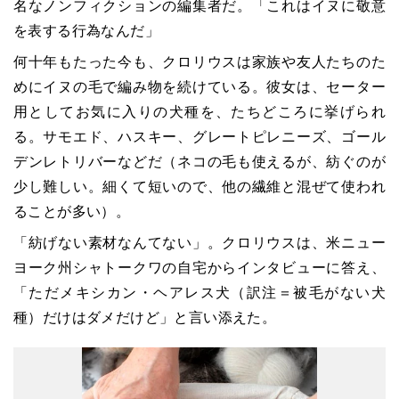
名なノンフィクションの編集者だ。「これはイヌに敬意
を表する行為なんだ」
何十年もたった今も、クロリウスは家族や友人たちのた
めにイヌの毛で編み物を続けている。彼女は、セーター
用としてお気に入りの犬種を、たちどころに挙げられ
る。サモエド、ハスキー、グレートピレニーズ、ゴール
デンレトリバーなどだ（ネコの毛も使えるが、紡ぐのが
少し難しい。細くて短いので、他の繊維と混ぜて使われ
ることが多い）。
「紡げない素材なんてない」。クロリウスは、米ニュー
ヨーク州シャトークワの自宅からインタビューに答え、
「ただメキシカン・ヘアレス犬（訳注＝被毛がない犬
種）だけはダメだけど」と言い添えた。