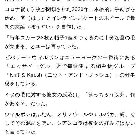
コロナ禍で学校が閉鎖された2020年、本格的に手紡ぎを
始め、箸（はし）とインラインスケートのホイールで最
初の紡錘（ぼうすい）を自作した。
「毎年スカーフ2枚と帽子1個をつくるのに十分な量の毛
が集まる」とユーは言っていた。
ビバリー・ウィルポンはニューヨークの一番街にある
「エッサベーグル」店で毎週集まる編み物グループ
「Knit ＆ Knosh（ニット・アンド・ノッシュ）」の幹事
役をしている。
イヌの毛に対する彼女の反応は、「笑っちゃう以外、何
かある？」だった。
ウィルポンはふだん、メリノウールやアルパカ、絹、そ
してその混紡を使い、シアンゴラは彼女の好みではない
と言っていた。