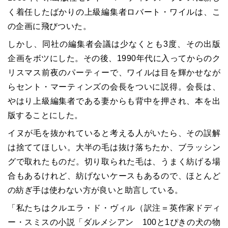
く着任したばかりの上級編集者ロバート・ワイルは、こ
の企画に飛びついた。
しかし、同社の編集者会議は少なくとも3度、その出版
企画をボツにした。その後、1990年代に入ってからのク
リスマス前夜のパーティーで、ワイルは目を輝かせなが
らセント・マーティンズの会長をついに説得。会長は、
やはり上級編集者である妻からも背中を押され、本を出
版することにした。
イヌが毛を抜かれていると考える人がいたら、その誤解
は捨ててほしい。大半の毛は抜け落ちたか、ブラッシン
グで取れたものだ。切り取られた毛は、うまく紡げる場
合もあるけれど、紡げないケースもあるので、ほとんど
の紡ぎ手は使わない方が良いと助言している。
「私たちはクルエラ・ド・ヴィル（訳注＝英作家ドディ
ー・スミスの小説「ダルメシアン 100と1ぴきの犬の物