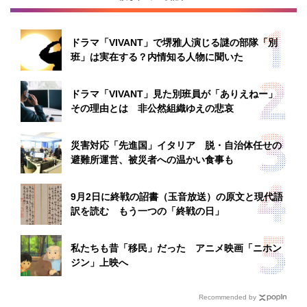
ドラマ「VIVANT」で堺雅人演じる謎の部隊「別
班」は実在する？内情知る人物に聞いた
ドラマ「VIVANT」見た別班員が「ありえねー」
その理由とは 非公然組織ゆえの悲哀
災害対応「先進国」イタリア 脱・自治体任せの
避難所運営、被災者への温かい食事も
9月2日に終戦の詔書（玉音放送）の原文と現代語
訳を読む もう一つの「終戦の日」
私たちも昔「移民」だった アニメ映画「ニホン
ジン」上映へ
Recommended by