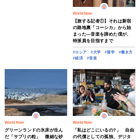
World Now
【旅する記者①】それは新宿
の路地裏「コーシカ」から始
まった―音楽を諦めた僕が、
特派員を目指すまで
#ロシア
#大学
#留学
#働き方
#経済
#音楽
World Now
World Now
グリーンランドの氷床が生ん
「私はどこにいるの?」 自由
だ「サプリの粒」 微細な砂
の代償としての孤独、デジタ