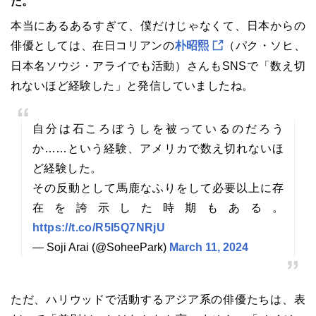
た。
本当にあるあるすぎて、僕だけじゃなくて、日本からの
俳優としては、在日コリアンの
朴昭熙
（パク・ソヒ、
日本名ソウジ・アライでも活動
）さんもSNSで「
数え切
れないほど経験した
」と発信していましたね。
自分は石ころぼうしを被っているのだろう
か……という経験、アメリカで数え切れないほ
ど経験した。
その反動として馬鹿なふりをして必要以上に存
在を誇示した時期もある。
https://t.co/R5I5Q7NRjU
— Soji Arai (@SoheePark)
March 11, 2024
ただ、ハリウッドで活動するアジア系の俳優たちは、表