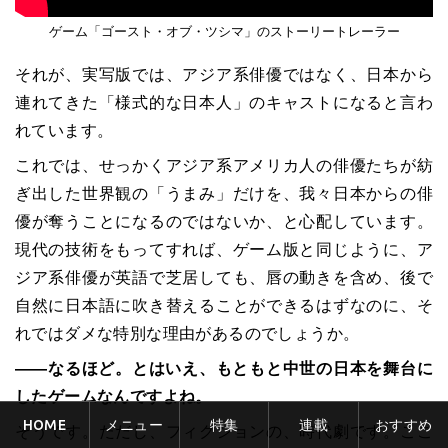
ゲーム「ゴースト・オブ・ツシマ」のストーリートレーラー
それが、実写版では、アジア系俳優ではなく、日本から
連れてきた「様式的な日本人」のキャストになると言わ
れています。
これでは、せっかくアジア系アメリカ人の俳優たちが紡
ぎ出した世界観の「うまみ」だけを、我々日本からの俳
優が奪うことになるのではないか、と心配しています。
現代の技術をもってすれば、ゲーム版と同じように、ア
ジア系俳優が英語で芝居しても、唇の動きを含め、後で
自然に日本語に吹き替えることができるはずなのに、そ
れではダメな特別な理由があるのでしょうか。
――なるほど。とはいえ、もともと中世の日本を舞台に
したゲームなんですよね。
HOME
メニュー
特集
連載
おすすめ
そうです。ただし、フィクションの、時代劇です。ここ