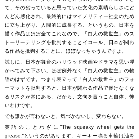
て、その劣っていると思っていた文化の素晴らしさにど
んどん感化され、最終的にはマイノリティー社会のため
に立ち上がり、人間的に成長する、というもの。日本を
描く作品はほぼ全てこれなので、「白人の救世主」のス
トーリーテリングを批判することイコール、日本が関わ
る作品を批判することに、ほぼなっちゃうんですよ。
試しに、日本が舞台のハリウッド映画やドラマを思い浮
かべてみて下さい。ほぼ例外なく「白人の救世主」の物
語のはずです。つまり表立って「白人の救世主」のフォ
ーマットを批判すると、日本が関わる作品で働けなくな
るリスクが常にある。だから、文句を言うこと自体、怖
いわけです。
でも誰かが言わないと、気づかないし、変わらない。
英語のことわざに”The squeaky wheel gets the
grease.”というのがあります。キーキー鳴る車輪は油を