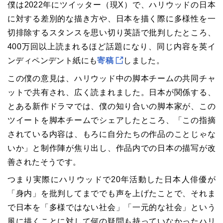
僕は2022年にツイッター（現X）で、ハリウッドの日本
に対する差別的な描き方や、日本を描く際に多様性を一
切排除するスタンスを思い切り英語で批判したところ、
400万回以上読まれるほど話題になり、同じ内容を英イ
ンディペンデント紙にも
寄稿
しました。
この僕の意見は、ハリウッド中の脚本チームの共同チャ
ットで共有され、広く読まれました。日本が関係する、
とある新作ドラマでは、僕の知り合いの脚本家が、この
ツイートを脚本チームでシェアしたところ、「この指摘
されている内容は、もろに自分たちの作品のことじゃな
いか」と制作陣が焦り出し、作品内での日本の描写が改
善されたそうです。
つまり実際にハリウッドで20年活動した日本人俳優が
「身内」を批判してまででも声を上げたことで、それま
で日本を「多様ではない社会」「一元的な社会」という
風に描くことに対して何の疑問も持っていなかったハリ