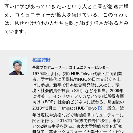
互いに学びあっていきたいという人と企業が急速に増
え、コミュニティーが拡大を続けている。このうねり
は、見せかけだけの人たちを吹き飛ばす強さがあるとみ
ています。
槌屋詩野
事業プロデューサー、コミュニティービルダー
1979年生まれ。(株) HUB Tokyo 代表・共同創業
者。学生時代に国際協力NGOの日本支部立ち上
げに参加。新卒で日本総合研究所に入社し、環
境・社会的責任投資（SRI）などを担当。2009年
に渡英し、インドやアフリカなどでの低所得者層
向け（BOP）社会的ビジネスに携わる。帰国後の
2013年2月に「
Impact HUB Tokyo
」設立。近
年は塩尻や浜松などで地域経済コミュニティーに
関わる傍ら、2015年に家族で長野に移住。東京
との2拠点生活を送る。東大大学院総合文化研究
科修了。英オックスフォード大学サイード・ビジ