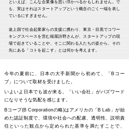
といえば、こんな企業像を思い浮かべるかもしれません。で
も、実はそれはスタートアップという概念のごく一端を表し
ているにすぎません。
途上国で社会起業家らの支援に携わり、東京・目黒でコワー
キングスペースを営む槌屋詩野さんが、スタートアップの現
場で起きていることや、そこに関わる人たちの姿から、その
先にある「コトを起こす」とは何かを考えます。
今年の夏前に、日本の大手新聞から初めて、「
B
コー
プ」について取材を受けました。
いよいよ日本でも波が来る。「いい会社」がバズワード
になりそうな気配を感じます。
Bコープ
(B Corporation
の略
)
はアメリカの「
B Lab
」が始
めた認証制度で、環境や社会への配慮、透明性、説明責
任といった観点から定められた基準を満たすことで、