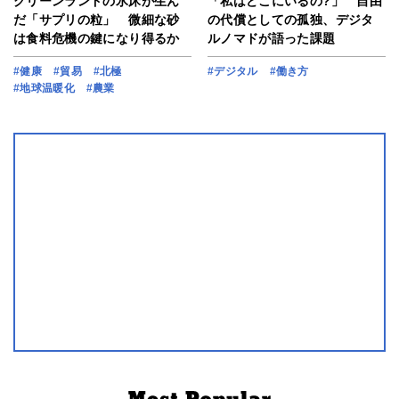
グリーンランドの氷床が生ん
「私はどこにいるの?」 自由
だ「サプリの粒」 微細な砂
の代償としての孤独、デジタ
は食料危機の鍵になり得るか
ルノマドが語った課題
#健康
#貿易
#北極
#デジタル
#働き方
#地球温暖化
#農業