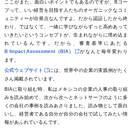
ここがまた、面白いポイントでもあるのですが、
B
コー
プ
って、いい経営を目指す人たちのオーガニックなコミ
ュニティーが出発点なんですよ。だから認証したから終
わり、ではなくて、一緒に学びながらずっと高めあって
いきたいというコンセプトが、生まれながらに埋め込ま
れているんです。だから、審査基準にあたる
B Impact Assessment
（
BIA
）
がなんと毎年変わり
ます。
公式ウェブサイト
には、世界中の企業の実践例がたく
さん掲載されています。
BIA
に取り組む時、私はメキシコの企業の人事の取り組
みを読み始めて、次から次へとネットサーフのように多
くの会社の事例を読みあさりました。読み物として面白
いし、経営者である自分が自分の会社で試してみたい情
報があふれているんです。