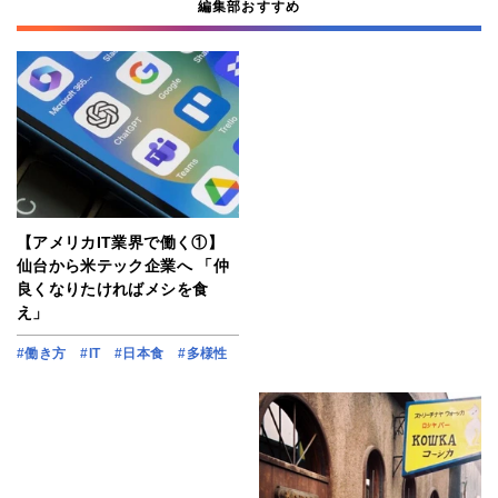
編集部おすすめ
【アメリカIT業界で働く①】
仙台から米テック企業へ 「仲
良くなりたければメシを食
え」
#働き方
#IT
#日本食
#多様性