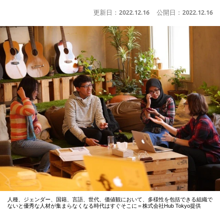
更新日：
2022.12.16
公開日：
2022.12.16
人種、ジェンダー、国籍、言語、世代、価値観において、多様性を包括できる組織で
ないと優秀な人材が集まらなくなる時代はすぐそこに＝株式会社Hub Tokyo提供