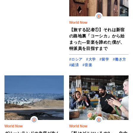
World Now
【旅する記者①】それは新宿
の路地裏「コーシカ」から始
まった―音楽を諦めた僕が、
特派員を目指すまで
#ロシア
#大学
#留学
#働き方
#経済
#音楽
World Now
World Now