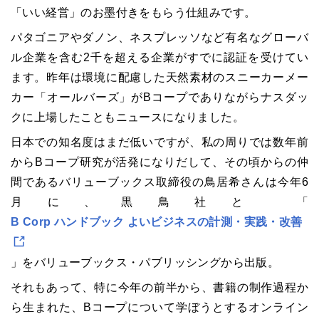
「いい経営」のお墨付きをもらう仕組みです。
パタゴニアやダノン、ネスプレッソなど有名なグローバ
ル企業を含む2千を超える企業がすでに認証を受けてい
ます。昨年は環境に配慮した天然素材のスニーカーメー
カー「オールバーズ」が
B
コープでありながらナスダッ
クに上場したこともニュースになりました。
日本での知名度はまだ低いですが、私の周りでは数年前
から
B
コープ研究が活発になりだして、その頃からの仲
間であるバリューブックス取締役の鳥居希さんは今年
6
月に、黒鳥社と 「
B Corp
ハンドブック よいビジネスの計測・実践・改善
」をバリューブックス・パブリッシングから出版。
それもあって、特に今年の前半から、書籍の制作過程か
ら生まれた、
B
コープ
について学ぼうとするオンライン