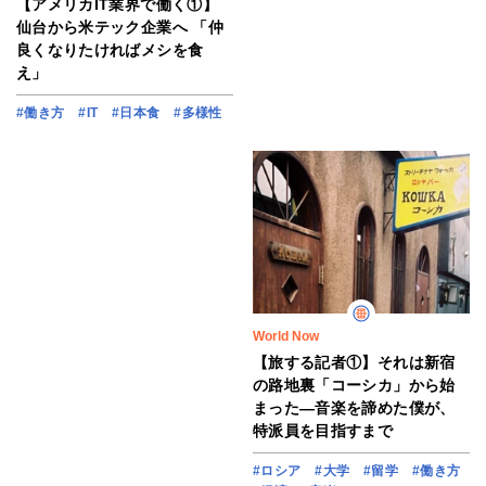
【アメリカIT業界で働く①】
仙台から米テック企業へ 「仲
良くなりたければメシを食
え」
#働き方
#IT
#日本食
#多様性
World Now
【旅する記者①】それは新宿
の路地裏「コーシカ」から始
まった―音楽を諦めた僕が、
特派員を目指すまで
#ロシア
#大学
#留学
#働き方