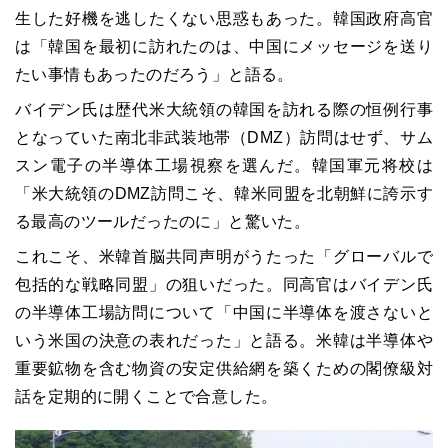
生した好機を逃したくない思惑もあった。韓国政府高官
は「韓国を最初に訪れたのは、中国にメッセージを送り
たい事情もあったのだろう」と語る。
バイデン氏は歴代米大統領の韓国を訪れる際の恒例行事
となっていた南北非武装地帯（DMZ）訪問はせず、サム
スン電子の半導体工場視察を選んだ。韓国軍元将校は
「米大統領のDMZ訪問こそ、韓米同盟を北朝鮮に誇示す
る最高のツールだったのに」と驚いた。
これこそ、米韓首脳共同声明がうたった「グローバルで
包括的な戦略同盟」の狙いだった。同高官はバイデン氏
の半導体工場訪問について「中国に半導体を渡さないと
いう米国の決意の表れだった」と語る。米韓は半導体や
重要鉱物を含む物資の安定供給網を築くための閣僚級対
話を定期的に開くことで合意した。