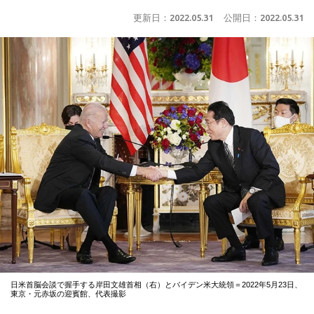
更新日：
2022.05.31
公開日：
2022.05.31
日米首脳会談で握手する岸田文雄首相（右）とバイデン米大統領＝2022年5月23日、
東京・元赤坂の迎賓館、代表撮影