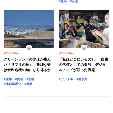
#経済
#音楽
World Now
World Now
グリーンランドの氷床が生ん
「私はどこにいるの?」 自由
だ「サプリの粒」 微細な砂
の代償としての孤独、デジタ
は食料危機の鍵になり得るか
ルノマドが語った課題
#健康
#貿易
#北極
#デジタル
#働き方
#地球温暖化
#農業