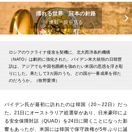
揺れる世界 日本の針路
連載一覧を見る
ロシアのウクライナ侵攻を契機に、北大西洋条約機構
（NATO）は劇的に強化された。バイデン米大統領の日韓歴
訪は、アジアでも中国包囲網を強めたい米国の思惑を浮き彫
りにした。果たして3カ国のうち、どの国が一番成果を得た
のだろうか。（牧野愛博）
バイデン氏が最初に訪れたのは韓国（20～22日）だっ
た。21日にオーストラリア総選挙があり、日米豪印によ
る安全保障対話（QUAD）を24日に開くことになった影
響もあったが、米国には韓国で保守政権が5年ぶりに誕