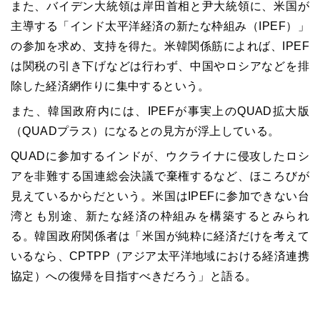
また、バイデン大統領は岸田首相と尹大統領に、米国が
主導する「インド太平洋経済の新たな枠組み（IPEF）」
の参加を求め、支持を得た。米韓関係筋によれば、IPEF
は関税の引き下げなどは行わず、中国やロシアなどを排
除した経済網作りに集中するという。
また、韓国政府内には、IPEFが事実上のQUAD拡大版
（QUADプラス）になるとの見方が浮上している。
QUADに参加するインドが、ウクライナに侵攻したロシ
アを非難する国連総会決議で棄権するなど、ほころびが
見えているからだという。米国はIPEFに参加できない台
湾とも別途、新たな経済の枠組みを構築するとみられ
る。韓国政府関係者は「米国が純粋に経済だけを考えて
いるなら、CPTPP（アジア太平洋地域における経済連携
協定）への復帰を目指すべきだろう」と語る。