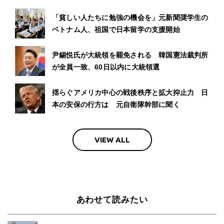
「貧しい人たちに勉強の機会を」元新聞奨学生の
ベトナム人、祖国で日本留学の支援開始
尹錫悦氏が大統領を罷免される 韓国憲法裁判所
が全員一致、60日以内に大統領選
揺らぐアメリカ中心の戦後秩序と拡大抑止力 日
本の安保の行方は 元自衛隊幹部に聞く
VIEW ALL
あわせて読みたい