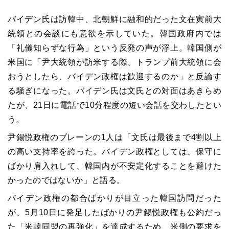
バイデン氏は訪韓中、北朝鮮に融和的だった文在寅前大
統領との会談にも意欲を示していた。韓国政府内では
「礼儀知らずな行為」という反発の声が浮上。韓国側が
米国に「尹大統領が訪米する際、トランプ前大統領に会
おうとしたら、バイデン政権は歓迎するのか」と反論す
る騒ぎになった。バイデン氏は文氏との対面はあきらめ
たが、21日に電話で10分程度の短い会話を交わしたとい
う。
尹錫悦政権のブレーンの1人は「文氏は最後まで4割以上
の高い支持率を誇った。バイデン政権としては、保守に
ばかり肩入れして、韓国内が不安定化することを避けた
かったのではないか」と語る。
バイデン政権の都合ばかりが目立った韓国訪問だった
が、5月10日に発足したばかりの尹錫悦政権も公約だっ
た「米韓同盟の再強化」を達成するため、米側の要求を