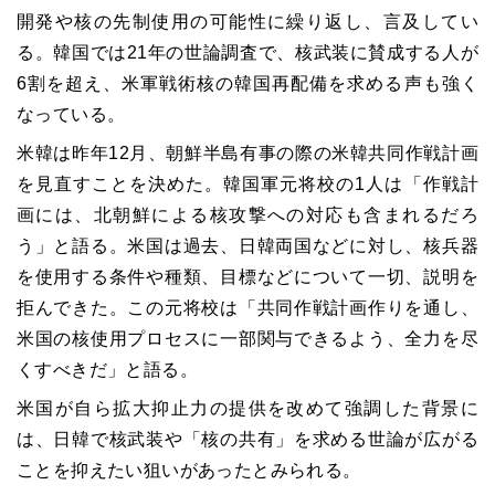
開発や核の先制使用の可能性に繰り返し、言及してい
る。韓国では21年の世論調査で、核武装に賛成する人が
6割を超え、米軍戦術核の韓国再配備を求める声も強く
なっている。
米韓は昨年12月、朝鮮半島有事の際の米韓共同作戦計画
を見直すことを決めた。韓国軍元将校の1人は「作戦計
画には、北朝鮮による核攻撃への対応も含まれるだろ
う」と語る。米国は過去、日韓両国などに対し、核兵器
を使用する条件や種類、目標などについて一切、説明を
拒んできた。この元将校は「共同作戦計画作りを通し、
米国の核使用プロセスに一部関与できるよう、全力を尽
くすべきだ」と語る。
米国が自ら拡大抑止力の提供を改めて強調した背景に
は、日韓で核武装や「核の共有」を求める世論が広がる
ことを抑えたい狙いがあったとみられる。