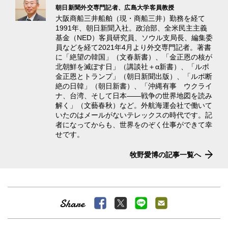
朝日新聞外交専門記者、広島大学客員教授
大阪商船三井船舶（現・商船三井）勤務を経て
1991年、朝日新聞入社。政治部、全米民主主義
基金（NED）客員研究員、ソウル支局長、編集委
員などを経て2021年4月より外交専門記者。著書
に「絶望の韓国」（文春新書）、「金正恩の核が
北朝鮮を滅ぼす日」（講談社＋α新書）、「ルポ
金正恩とトランプ」（朝日新聞出版）、「ルポ断
絶の日韓」（朝日新書）、「沖縄有事 ウクライ
ナ、台湾、そして日本――戦争の世界地図を読み
解く」（文藝春秋）など。外航海運会社で働いて
いたのはメールがないテレックスの時代です。記
者になってからも、世界をのぞく仕事ができて幸
せです。
牧野愛博の記事一覧へ