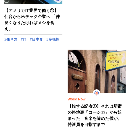
【アメリカIT業界で働く①】
仙台から米テック企業へ 「仲
良くなりたければメシを食
え」
#働き方
#IT
#日本食
#多様性
World Now
【旅する記者①】それは新宿
の路地裏「コーシカ」から始
まった―音楽を諦めた僕が、
特派員を目指すまで