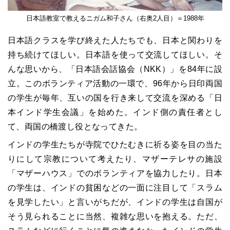
日本語教室で教えるニガム和子さん（右奥2人目）＝1988年
日本語クラスを学び終えた人たちでも、日本と関わりを
持ち続けてほしい。日本語を使って交流してほしい。そ
んな思いから、「日本語会話協会（NKK）」を84年に設
立。このボランティア活動の一環で、96年から日印両国
の学生が毎年、互いの国を行き来して交流を深める「日
本インド学生会議」を始めた。インド側の責任者とし
て、両国の橋渡し役となってきた。
インドの学生たちが寺院でひたむきに祈る姿を目の当た
りにして宗教について考えたり、マザーテレサの施設
「マザーハウス」でのボランティアを協力したり。日本
の学生は、インドの貧困などの一面に注目して「スラム
を見学したい」と言いがちだが、インドの学生は自国が
そう見られることに当然、複雑な思いを抱える。ただ、