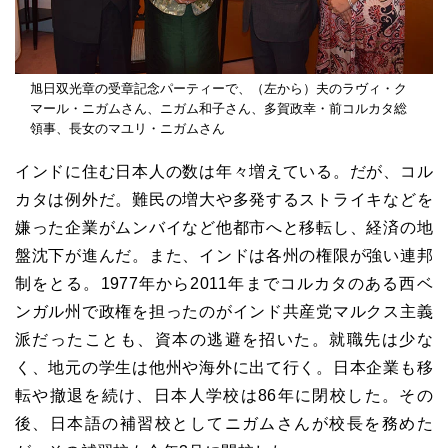
旭日双光章の受章記念パーティーで、（左から）夫のラヴィ・ク
マール・ニガムさん、ニガム和子さん、多賀政幸・前コルカタ総
領事、長女のマユリ・ニガムさん
インドに住む日本人の数は年々増えている。だが、コル
カタは例外だ。難民の増大や多発するストライキなどを
嫌った企業がムンバイなど他都市へと移転し、経済の地
盤沈下が進んだ。また、インドは各州の権限が強い連邦
制をとる。1977年から2011年までコルカタのある西ベ
ンガル州で政権を担ったのがインド共産党マルクス主義
派だったことも、資本の逃避を招いた。就職先は少な
く、地元の学生は他州や海外に出て行く。日本企業も移
転や撤退を続け、日本人学校は86年に閉校した。その
後、日本語の補習校としてニガムさんが校長を務めた