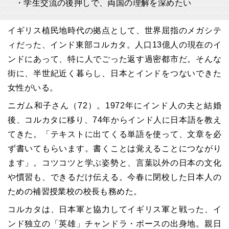
・学生交流の後押しで、両国の理解を深めたい
イギリス植民地時代の拠点として、世界屈指のメガシテ
ィだった、インド東部コルカタ。人口13億人の現在のイ
ンドにあって、特に人でごった返す過密都市だ。そんな
街に、半世紀近く暮らし、日本とインドをつないできた
女性がいる。
ニガム和子さん（72）。1972年にインド人の夫と結婚
後、コルカタに移り、74年からインド人に日本語を教え
てきた。「テキストに出てくる単語を使って、文章を必
ず書いてもらいます。書くことは覚えることにつながり
ます」。コツコツと学ぶ姿勢と、言葉以外の日本の文化
や慣習も、できるだけ伝える。今春に閉校した日本人の
ための補習授業校の校長も務めた。
コルカタは、日本軍と協力してイギリス軍と戦った、イ
ンド独立の「英雄」チャンドラ・ボースの出身地。親日