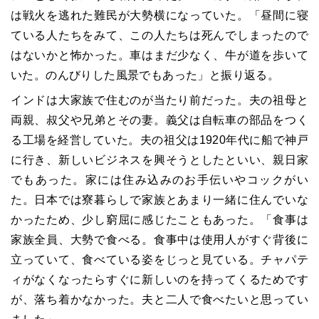
は戦火を逃れた難民が大勢横になっていた。「昼間に寝
ている人たちをみて、この人たちは死んでしまったので
はないかと怖かった。車はまだ少なく、牛が道を歩いて
いた。のんびりした風景でもあった」と振り返る。
インドは大家族で住むのが当たり前だった。夫の祖母と
両親、叔父や兄弟とその妻。義父は自転車の部品をつく
る工場を経営していた。夫の祖父は1920年代に船で神戸
に行き、新しいビジネスを興そうとしたといい、親日家
でもあった。家には住み込みのお手伝いやコックがい
た。日本では寮暮らしで家族とあまり一緒に住んでいな
かったため、少し窮屈に感じたこともあった。「食事は
家族全員、大勢で食べる。食事中は使用人がすぐ背後に
立っていて、食べている姿をじっと見ている。チャパテ
ィがなくなったらすぐに新しいのを持ってくるためです
が、落ち着かなかった。夫と二人で食べたいと思ってい