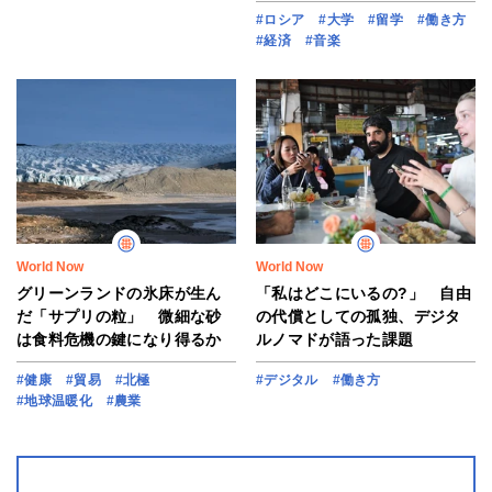
#ロシア
#大学
#留学
#働き方
#経済
#音楽
World Now
World Now
グリーンランドの氷床が生ん
「私はどこにいるの?」 自由
だ「サプリの粒」 微細な砂
の代償としての孤独、デジタ
は食料危機の鍵になり得るか
ルノマドが語った課題
#健康
#貿易
#北極
#デジタル
#働き方
#地球温暖化
#農業