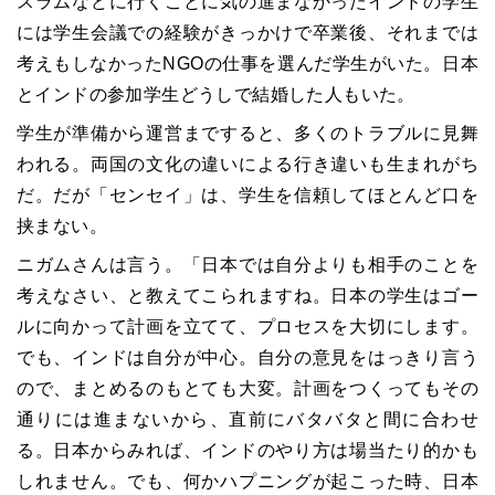
スラムなどに行くことに気の進まなかったインドの学生
には学生会議での経験がきっかけで卒業後、それまでは
考えもしなかったNGOの仕事を選んだ学生がいた。日本
とインドの参加学生どうしで結婚した人もいた。
学生が準備から運営まですると、多くのトラブルに見舞
われる。両国の文化の違いによる行き違いも生まれがち
だ。だが「センセイ」は、学生を信頼してほとんど口を
挟まない。
ニガムさんは言う。「日本では自分よりも相手のことを
考えなさい、と教えてこられますね。日本の学生はゴー
ルに向かって計画を立てて、プロセスを大切にします。
でも、インドは自分が中心。自分の意見をはっきり言う
ので、まとめるのもとても大変。計画をつくってもその
通りには進まないから、直前にバタバタと間に合わせ
る。日本からみれば、インドのやり方は場当たり的かも
しれません。でも、何かハプニングが起こった時、日本