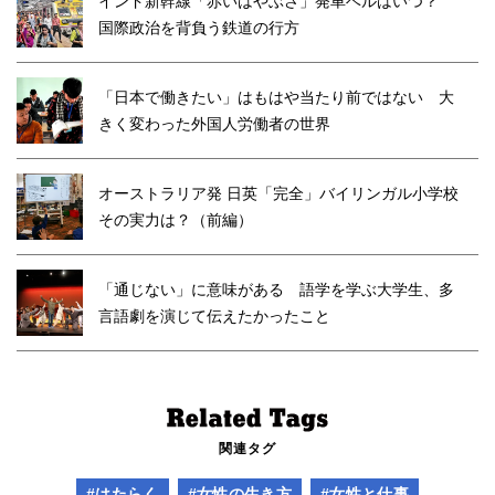
インド新幹線「赤いはやぶさ」発車ベルはいつ？
国際政治を背負う鉄道の行方
「日本で働きたい」はもはや当たり前ではない 大
きく変わった外国人労働者の世界
オーストラリア発 日英「完全」バイリンガル小学校
その実力は？（前編）
「通じない」に意味がある 語学を学ぶ大学生、多
言語劇を演じて伝えたかったこと
関連タグ
#はたらく
#女性の生き方
#女性と仕事