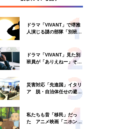
ドラマ「VIVANT」で堺雅
人演じる謎の部隊「別班」
は実在する？内情知る人物
に聞いた
ドラマ「VIVANT」見た別
班員が「ありえねー」その
理由とは 非公然組織ゆえ
の悲哀
災害対応「先進国」イタリ
ア 脱・自治体任せの避難
所運営、被災者への温かい
食事も
私たちも昔「移民」だっ
た アニメ映画「ニホンジ
ン」上映へ