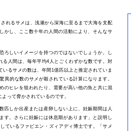
とされるサメは、浅瀬から深海に至るまで大海を支配
しかし、ここ数十年の人間の活動により、そんなサ
恐ろしいイメージを持つのではないでしょうか。し
れる人間は、毎年平均4人とごくわずかな数です。対
ているサメの数は、年間1億匹以上と推定されていま
う驚異的な数のサメが殺されている計算になります。
めのヒレを狙われたり、需要が高い他の魚と共に混
によって脅かされているのです。
数匹しか出産または産卵しない上に、妊娠期間は人
ます。さらに妊娠には休息期があります」と説明し
究しているファビエン・ズィアディ博士です。「サメ