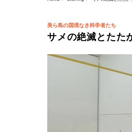
美ら島の国境なき科学者たち
サメの絶滅とたた