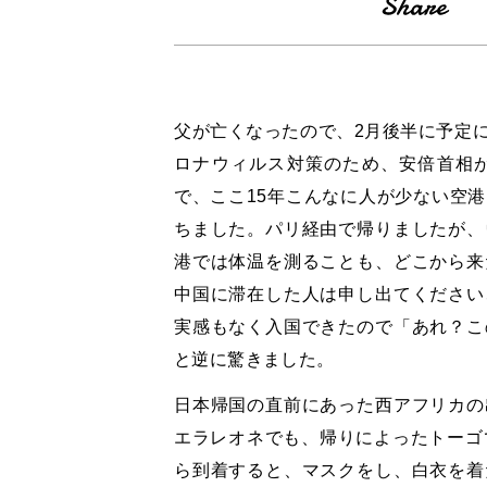
父が亡くなったので、
2
月後半に予定
ロナウィルス対策のため、安倍首相
で、ここ
15
年こんなに人が少ない空港
ちました。パリ経由で帰りましたが、
港では体温を測ることも、どこから来
中国に滞在した人は申し出てください
実感もなく入国できたので「あれ？こ
と逆に驚きました。
日本帰国の直前にあった西アフリカの
エラレオネでも、帰りによったトーゴ
ら到着すると、マスクをし、白衣を着