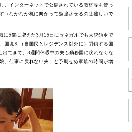
し、インターネットで公開されている教材等も使っ
す（なかなか机に向かって勉強させるのは難しいで
気に
5
倍に増えた
3
月
15
日にセネガルでも大統領令で
。国境を（自国民とレジデンス以外に）閉鎖する国
も出てきて、
3
週間休暇中の夫も勤務国に戻れなくな
娘、仕事に戻れない夫、と予期せぬ家族の時間が増