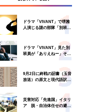
ドラマ「VIVANT」で堺雅
人演じる謎の部隊「別班」
は実在する？内情知る人物
に聞いた
ドラマ「VIVANT」見た別
班員が「ありえねー」その
理由とは 非公然組織ゆえ
の悲哀
9月2日に終戦の詔書（玉音
放送）の原文と現代語訳を
読む もう一つの「終戦の
日」
災害対応「先進国」イタリ
ア 脱・自治体任せの避難
所運営、被災者への温かい