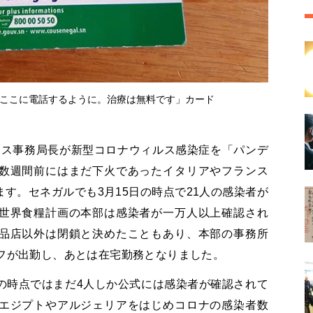
ここに電話するように。治療は無料です」カード
ロス事務局長が新型コロナウィルス感染症を「パンデ
数週間前にはまだ下火であったイタリアやフランス
ます。セネガルでも
3
月
15
日の時点で
21
人の感染者が
世界食糧計画の本部は感染者が一万人以上確認され
品店以外は閉鎖と決めたこともあり、本部の事務所
フが出勤し、あとは在宅勤務となりました。
の時点ではまだ
4
人しか公式には感染者が確認されて
エジプトやアルジェリアをはじめコロナの感染者数