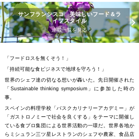
サンフランシスコ 美味しいフード＆ラ
イフスタイル
連載一覧を見る
「フードロスを無くそう！」
「持続可能な食ビジネスで地球を守ろう！」
世界のシェフ達の切なる想いが轟いた。先日開催された
「
Sustainable thinking symposium」に
参加した時の
事。
スペインの料理学校「バスクカリナリーアカデミー」が
「ガストロノミーで社会を良くする」をテーマに開催し
ている食プロ集団による世界活動の一環だ。世界各地か
らミシュラン三ツ星レストランのシェフや農家、食品店