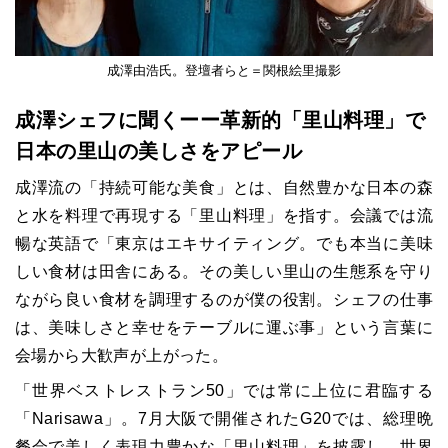
成澤由浩氏。登壇者らと＝関根絵里撮影
成澤シェフに聞くーー革新的「里山料理」で
日本の里山の美しさをアピール
成澤流の「持続可能な美食」とは、自然豊かな日本の森
と水を料理で再現する「里山料理」を指す。会議では流
暢な英語で「東京はエキサイティング。でも本当に美味
しい食材は田舎にある。その美しい里山の生態系を守り
ながら良い食材を調理するのが僕の役割。シェフの仕事
は、美味しさと幸せをテーブルに運ぶ事」という言葉に
会場から大歓声が上がった。
「世界ベストレストラン50」では常に上位に君臨する
「Narisawa」。7月大阪で開催されたG20では、総理晩
餐会で美しく表現力豊かな「里山料理」を披露し、世界