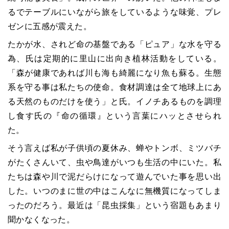
るでテーブルにいながら旅をしているような味覚、プレ
ゼンに五感が震えた。
たかが水、されど命の基盤である「ピュア」な水を守る
為、氏は定期的に里山に出向き植林活動をしている。
「森が健康であれば川も海も綺麗になり魚も蘇る。生態
系を守る事は私たちの使命。食材調達は全て地球上にあ
る天然のものだけを使う」と氏。イノチあるものを調理
し食す氏の『命の循環』という言葉にハッとさせられ
た。
そう言えば私が子供頃の夏休み、蝉やトンボ、ミツバチ
がたくさんいて、虫や鳥達がいつも生活の中にいた。私
たちは森や川で泥だらけになって遊んでいた事を思い出
した。いつのまに世の中はこんなに無機質になってしま
ったのだろう。最近は「昆虫採集」という宿題もあまり
聞かなくなった。