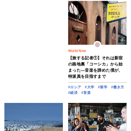
World Now
【旅する記者①】それは新宿
の路地裏「コーシカ」から始
まった―音楽を諦めた僕が、
特派員を目指すまで
#ロシア
#大学
#留学
#働き方
#経済
#音楽