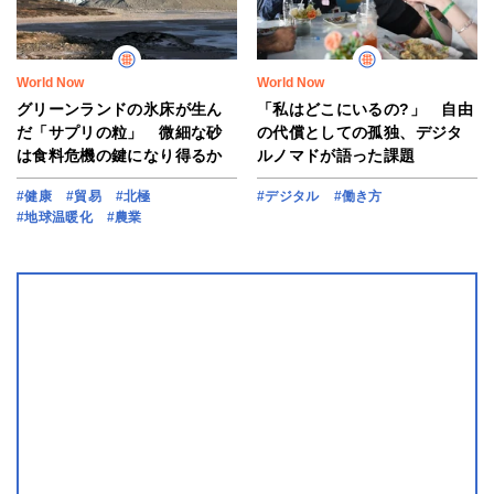
World Now
World Now
グリーンランドの氷床が生ん
「私はどこにいるの?」 自由
だ「サプリの粒」 微細な砂
の代償としての孤独、デジタ
は食料危機の鍵になり得るか
ルノマドが語った課題
#健康
#貿易
#北極
#デジタル
#働き方
#地球温暖化
#農業