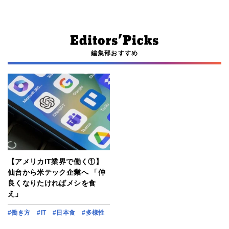
編集部おすすめ
【アメリカIT業界で働く①】
仙台から米テック企業へ 「仲
良くなりたければメシを食
え」
#働き方
#IT
#日本食
#多様性