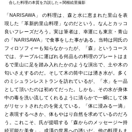
合した料理の本質を力説した＝関根絵里撮影
「NARISAWA」 の料理は、森と水に恵まれた里山を表
現した「革新的里山料理」なのだという。なんとカッコ
良いフレーズだろう。実は筆者は、幸運にも東京・青山
の「NARISAWA」で食事をした事がある。当時は同氏の
フィロソフィーも知らなかったが、「森」というコース
では、テーブルに運ばれる何品もの料理のプレートはま
るで里山に足を踏み入れたかのような演出で、土や木の
匂いさえするのだ。そして木の筒中には湧き水が。多く
のミシュランレストランを訪れているが、「水」を一品
として頂いたのは初めてだった。しかも、その水が身体
中の毒を洗い流してくれるように清らかで一瞬にして体
がリセットされたのを覚えている。「体に浸みる一滴」
と表現するべきか、体もやはり自然を求めているのだろ
う。これこそ、氏が提唱する「森からのメッセージ〜持
続可能な美食」。成澤の世界への誘いだ。他の料理もま