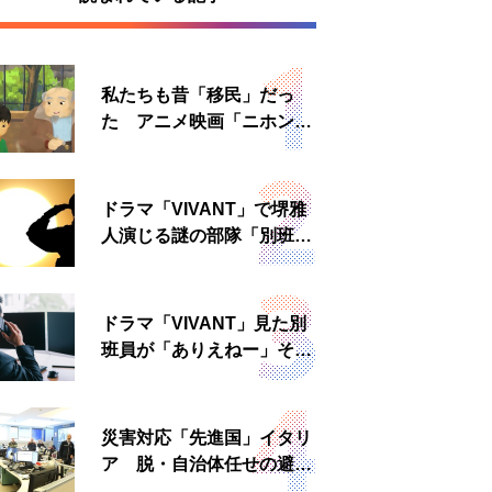
私たちも昔「移民」だっ
た アニメ映画「ニホンジ
ン」上映へ
ドラマ「VIVANT」で堺雅
人演じる謎の部隊「別班」
は実在する？内情知る人物
に聞いた
ドラマ「VIVANT」見た別
班員が「ありえねー」その
理由とは 非公然組織ゆえ
の悲哀
災害対応「先進国」イタリ
ア 脱・自治体任せの避難
所運営、被災者への温かい