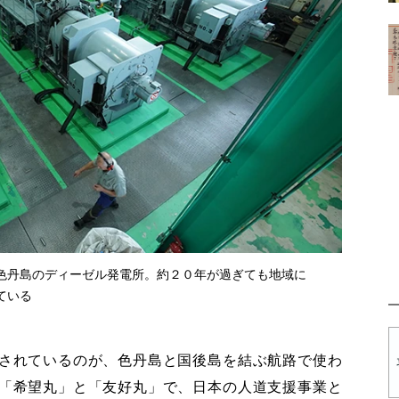
色丹島のディーゼル発電所。約２０年が過ぎても地域に
ている
されているのが、色丹島と国後島を結ぶ航路で使わ
「希望丸」と「友好丸」で、日本の人道支援事業と