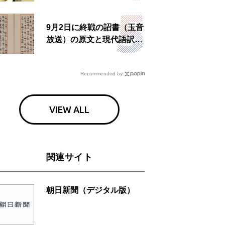
食事も
9月2日に終戦の詔書（玉音
放送）の原文と現代語訳を
読む もう一つの「終戦の
日」
Recommended by
VIEW ALL
関連サイト
朝日新聞（デジタル版）