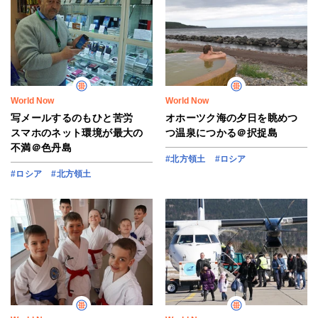
World Now
World Now
写メールするのもひと苦労
オホーツク海の夕日を眺めつ
スマホのネット環境が最大の
つ温泉につかる＠択捉島
不満＠色丹島
#北方領土
#ロシア
#ロシア
#北方領土