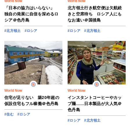
World Now
World Now
「日本の協力はいらない」
北方領土行き航空便は欠航続
独自の発展に自信を深めるロ
きと空席待ち ロシア人にも
シア＠色丹島
なお遠い＠国後島
#北方領土
#ロシア
#ロシア
#北方領土
World Now
World Now
住宅が足りない 築20年超の
インスタントコーヒーやカッ
仮設住宅もフル稼働＠色丹島
プ麺……日本製品が大人気＠
色丹島
#住む
#ロシア
#ロシア
#北方領土