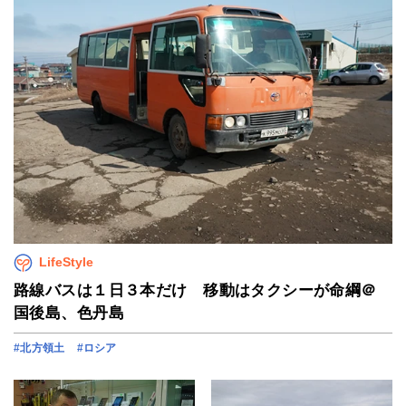
LifeStyle
路線バスは１日３本だけ 移動はタクシーが命綱＠
国後島、色丹島
#北方領土
#ロシア