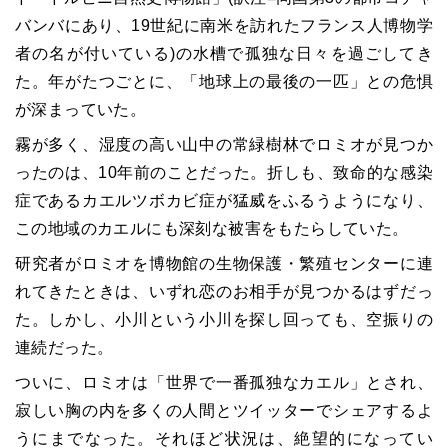
バンバにあり、19世紀に南米を訪れたフランス人博物学
者の名が付いている)の水槽で孤独な日々を過ごしてき
た。年がたつごとに、「地球上の最後の一匹」との危惧
が深まっていた。
霧が多く、湿度の高い山中の常緑樹林でロミオが見つか
ったのは、10年前のことだった。折しも、致命的な感染
症であるカエルツボカビ症が猛威をふるうようになり、
この地域のカエルにも深刻な被害をもたらしていた。
研究者がロミオを博物館の生物保護・繁殖センターに連
れてきたときは、いずれ恋のお相手が見つかるはずだっ
た。しかし、小川という小川を探し回っても、空振りの
連続だった。
ついに、ロミオは「世界で一番孤独なカエル」とされ、
寂しい胸の内を多くの人間とツイッターでシェアするよ
うにまでなった。それほど状況は、絶望的になってい