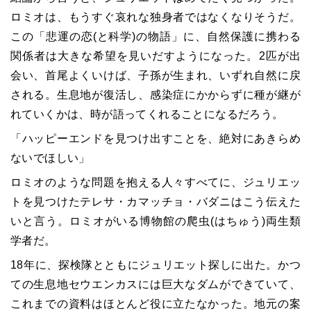
ロミオは、もうすぐ哀れな独身者ではなくなりそうだ。
この「悲運の恋(と科学)の物語」に、自然保護に携わる
関係者は大きな希望を見いだすようになった。2匹が出
会い、首尾よくいけば、子孫が生まれ、いずれ自然に戻
される。生息地が復活し、感染症にかからずに種が継が
れていくかは、時が語ってくれることになるだろう。
「ハッピーエンドを見つけ出すことを、絶対にあきらめ
ないでほしい」
ロミオのような問題を抱える人々すべてに、ジュリエッ
トを見つけたテレサ・カマッチョ・バダニはこう伝えた
いと言う。ロミオがいる博物館の爬虫(はちゅう)両生類
学者だ。
18年に、探検隊とともにジュリエット探しに出た。かつ
ての生息地セウエンカスには巨大なダムができていて、
これまでの資料はほとんど役に立たなかった。地元の案