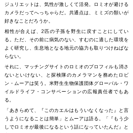
ジュリエットは、気性が激しくて活発。ロミオが避ける
カメラだってへっちゃらだ。共通点は、ミミズの類いが
好きなことだろうか。
相性が合えば、2匹の子孫を野生に戻すことにしてい
る。ただ、その前に病気のない、すむのに適した環境を
よく研究し、生息地となる地元の協力も取りつけねばな
らない。
それに、マッチングサイトのロミオのプロフィルも消さ
ないといけない、と探検隊のカメラマンを務めたロビ
ン・ムーアは笑う。米野生生物保護団体グローバル・ワ
イルドライフ・コンサベーションの広報責任者でもあ
る。
「あきらめて、『このカエルはもういなくなった』と言
うようになることは簡単」とムーアは語る。「『もう少
しでロミオが最後になるという話になっていたんだ』と