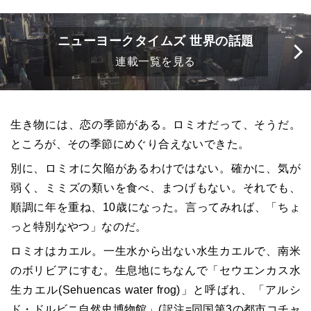
ニューヨークタイムズ 世界の話題
連載一覧を見る
生き物には、恋の季節がある。ロミオだって、そうだ。
ところが、その季節にめぐり合えないできた。
別に、ロミオに欠陥があるわけではない。確かに、気が
弱く、ミミズの類いを食べ、まつげもない。それでも、
順調に年を重ね、10歳になった。言ってみれば、「ちょ
っと特別なやつ」なのだ。
ロミオはカエル。一生水から出ない水生カエルで、南米
のボリビアにすむ。生息地にちなんで「セウエンカス水
生カエル(Sehuencas water frog)」と呼ばれ、「アルシ
ド・ドルビニ自然史博物館」(訳注=同国第3の都市コチャ