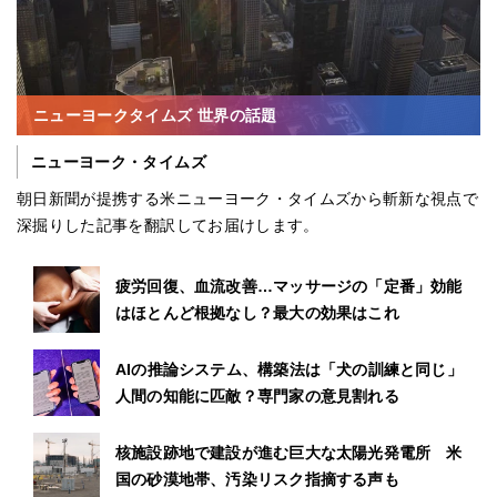
ニューヨークタイムズ 世界の話題
ニューヨーク・タイムズ
朝日新聞が提携する米ニューヨーク・タイムズから斬新な視点で
深掘りした記事を翻訳してお届けします。
疲労回復、血流改善…マッサージの「定番」効能
はほとんど根拠なし？最大の効果はこれ
AIの推論システム、構築法は「犬の訓練と同じ」
人間の知能に匹敵？専門家の意見割れる
核施設跡地で建設が進む巨大な太陽光発電所 米
国の砂漠地帯、汚染リスク指摘する声も