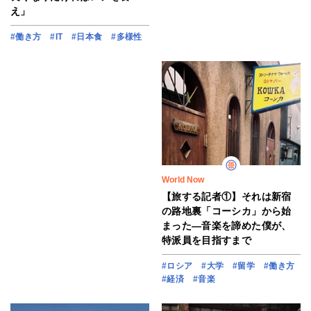
え」
#働き方
#IT
#日本食
#多様性
World Now
【旅する記者①】それは新宿
の路地裏「コーシカ」から始
まった―音楽を諦めた僕が、
特派員を目指すまで
#ロシア
#大学
#留学
#働き方
#経済
#音楽