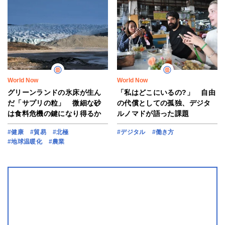
World Now
World Now
グリーンランドの氷床が生ん
「私はどこにいるの?」 自由
だ「サプリの粒」 微細な砂
の代償としての孤独、デジタ
は食料危機の鍵になり得るか
ルノマドが語った課題
#健康
#貿易
#北極
#デジタル
#働き方
#地球温暖化
#農業