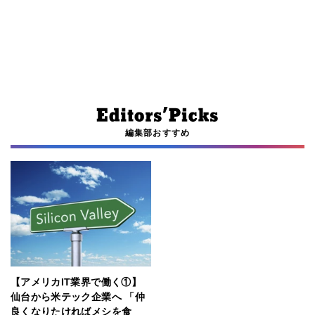
編集部おすすめ
【アメリカIT業界で働く①】
仙台から米テック企業へ 「仲
良くなりたければメシを食