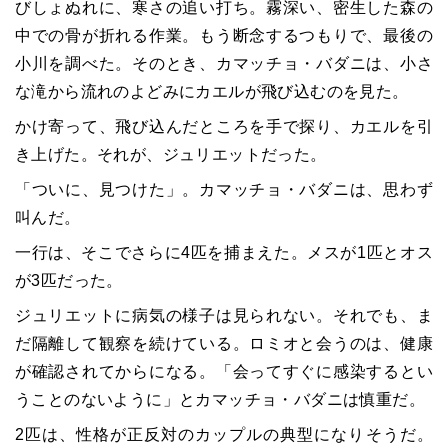
びしょぬれに、寒さの追い打ち。霧深い、密生した森の
中での骨が折れる作業。もう断念するつもりで、最後の
小川を調べた。そのとき、カマッチョ・バダニは、小さ
な滝から流れのよどみにカエルが飛び込むのを見た。
かけ寄って、飛び込んだところを手で探り、カエルを引
き上げた。それが、ジュリエットだった。
「ついに、見つけた」。カマッチョ・バダニは、思わず
叫んだ。
一行は、そこでさらに4匹を捕まえた。メスが1匹とオス
が3匹だった。
ジュリエットに病気の様子は見られない。それでも、ま
だ隔離して観察を続けている。ロミオと会うのは、健康
が確認されてからになる。「会ってすぐに感染するとい
うことのないように」とカマッチョ・バダニは慎重だ。
2匹は、性格が正反対のカップルの典型になりそうだ。