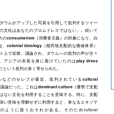
ダウムがアップした写真を引用して批判するツイー
の文化はあなたのプロムドレスではない」。続いて
カの
consumerism
（消費者主義）の対象になり、白
は、
colonial ideology
（植民地支配的な価値体系）
ト上で拡散、議論され、ダウムへの批判の声が次々
、アジアの衣装を身に着けていたのは
play dress
だという批判が多く寄せられた。
ルなどのセレブが最近、批判されている
cultural
る議論だった。これは
dominant culture
（優勢で支配
はない文化を利用することを意味する。特に、支配
深い意味を理解せずに利用すると、単なるエキゾテ
うに扱うおそれがある。そのためcultural