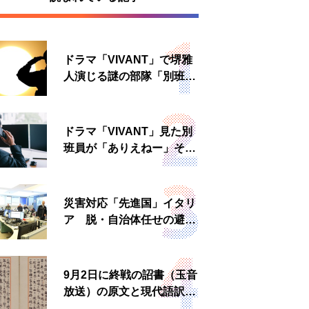
ドラマ「VIVANT」で堺雅
人演じる謎の部隊「別班」
は実在する？内情知る人物
に聞いた
ドラマ「VIVANT」見た別
班員が「ありえねー」その
理由とは 非公然組織ゆえ
の悲哀
災害対応「先進国」イタリ
ア 脱・自治体任せの避難
所運営、被災者への温かい
食事も
9月2日に終戦の詔書（玉音
放送）の原文と現代語訳を
読む もう一つの「終戦の