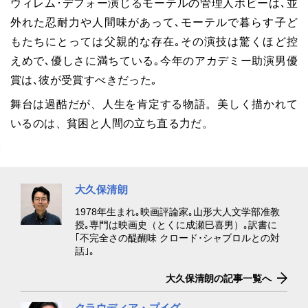
ウィレム･デフォー演じるモーテルの管理人ボビーは､並
外れた忍耐力や人間味があって､モーテルで暮らす子ど
もたちにとっては父親的な存在｡その演技は驚くほど控
えめで､優しさに満ちている｡今年のアカデミー助演男優
賞は､彼が受賞すべきだった｡
舞台は過酷だが、人生を肯定する物語。美しく描かれて
いるのは、貧困と人間の立ち直る力だ。
大久保清朗
1978年生まれ｡映画評論家｡山形大人文学部准教
授｡専門は映画史（とくに成瀬巳喜男）｡訳書に
｢不完全さの醍醐味 クロード･シャブロルとの対
話｣｡
大久保清朗の記事一覧へ
クラウディア・プイグ