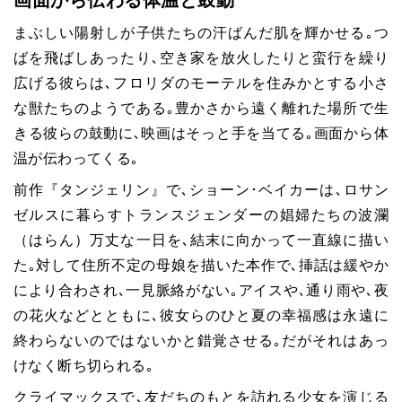
画面から伝わる体温と鼓動
まぶしい陽射しが子供たちの汗ばんだ肌を輝かせる｡つ
ばを飛ばしあったり､空き家を放火したりと蛮行を繰り
広げる彼らは､フロリダのモーテルを住みかとする小さ
な獣たちのようである｡豊かさから遠く離れた場所で生
きる彼らの鼓動に､映画はそっと手を当てる｡画面から体
温が伝わってくる｡
前作『タンジェリン』で､ショーン･ベイカーは､ロサン
ゼルスに暮らすトランスジェンダーの娼婦たちの波瀾
（はらん）万丈な一日を､結末に向かって一直線に描い
た｡対して住所不定の母娘を描いた本作で､挿話は緩やか
により合わされ､一見脈絡がない｡アイスや､通り雨や､夜
の花火などとともに､彼女らのひと夏の幸福感は永遠に
終わらないのではないかと錯覚させる｡だがそれはあっ
けなく断ち切られる｡
クライマックスで､友だちのもとを訪れる少女を演じる