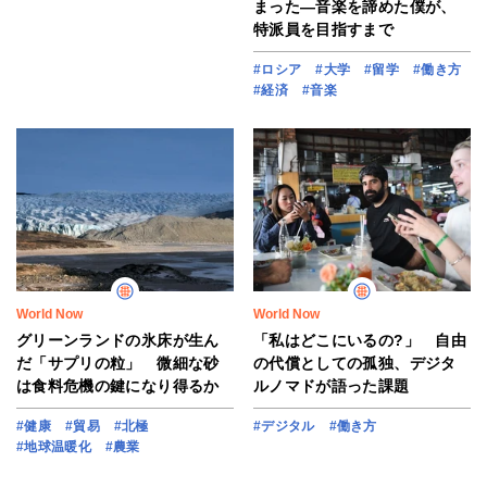
まった―音楽を諦めた僕が、
特派員を目指すまで
#ロシア
#大学
#留学
#働き方
#経済
#音楽
World Now
World Now
グリーンランドの氷床が生ん
「私はどこにいるの?」 自由
だ「サプリの粒」 微細な砂
の代償としての孤独、デジタ
は食料危機の鍵になり得るか
ルノマドが語った課題
#健康
#貿易
#北極
#デジタル
#働き方
#地球温暖化
#農業