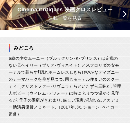
Cinema Critiques 映画クロスレビュー
連載一覧を見る
みどころ
6歳の少女ムーニー（ブルックリン･K･プリンス）は定職の
ない母ヘイリー（ブリア･ヴィネイト）と米フロリダの安モ
ーテルで暮らす｢隠れホームレス｣｡きらびやかなディズニー
のテーマパークを仰ぎ見つつ､同じモーテル住まいのスクー
ティ（クリストファー･リヴェラ）らといたずら三昧だ｡管理
人ボビー（ウィレム･デフォー）は時に叱りつつ温かく見守
るが､母子の困窮がきわまり､厳しい現実が訪れる｡アカデミ
ー助演男優賞ノミネート｡（2017年､米､ショーン･ベイカー
監督）