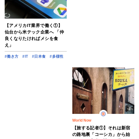
【アメリカIT業界で働く①】
仙台から米テック企業へ 「仲
良くなりたければメシを食
え」
#働き方
#IT
#日本食
#多様性
World Now
【旅する記者①】それは新宿
の路地裏「コーシカ」から始