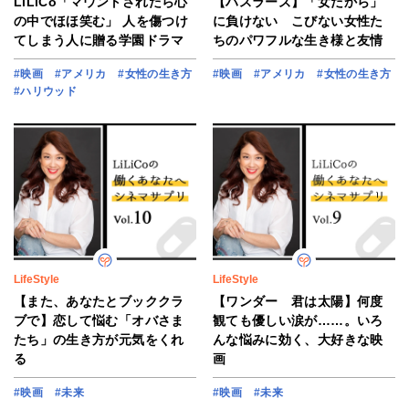
LiLiCo「マウントされたら心
【ハスラーズ】「女だから」
の中でほほ笑む」 人を傷つけ
に負けない こびない女性た
てしまう人に贈る学園ドラマ
ちのパワフルな生き様と友情
#映画
#アメリカ
#女性の生き方
#映画
#アメリカ
#女性の生き方
#ハリウッド
LifeStyle
LifeStyle
【また、あなたとブッククラ
【ワンダー 君は太陽】何度
ブで】恋して悩む「オバさま
観ても優しい涙が……。いろ
たち」の生き方が元気をくれ
んな悩みに効く、大好きな映
る
画
#映画
#未来
#映画
#未来