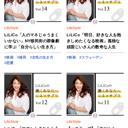
LifeStyle
LifeStyle
LiLiCo「人のマネじゃうまく
LiLiCo「明日、好きな人を抱
いかない」NY移民街の群像劇
きしめたくなる映画」孤独な
に学ぶ「自分らしい生き方」
頑固じいさんの数奇な人生
#映画
#移民
#女性の生き方
#映画
#スウェーデン
#恋愛
LifeStyle
LifeStyle